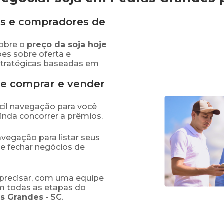
s e compradores de
obre o
preço
da soja
hoje
ões sobre oferta e
stratégicas baseadas em
de comprar e vender
fácil navegação para você
ainda concorrer a prêmios.
navegação para listar seus
 e fechar negócios de
precisar, com uma equipe
em todas as etapas do
s Grandes
-
SC
.