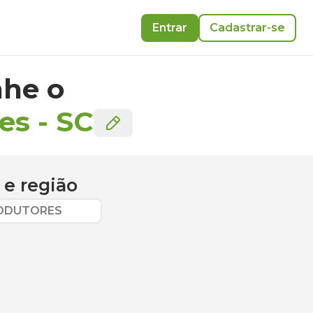
Entrar
Cadastrar-se
he o
es
-
SC
e região
RODUTORES