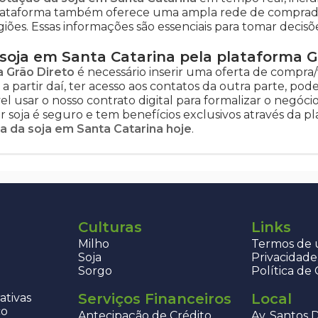
plataforma também oferece uma ampla rede de comprado
es. Essas informações são essenciais para tomar decisõ
oja em Santa Catarina pela plataforma G
a Grão Direto
é necessário inserir uma oferta de compra/v
, a partir daí, ter acesso aos contatos da outra parte, po
 usar o nosso contrato digital para formalizar o negócio! 
 soja é seguro e tem benefícios exclusivos através da p
a da soja em Santa Catarina hoje
.
Culturas
Links
Milho
Termos de u
Soja
Privacidade
Sorgo
Política de
Serviços Financeiros
Local
ativas
co
Antecipação de Crédito
Av. Santos 