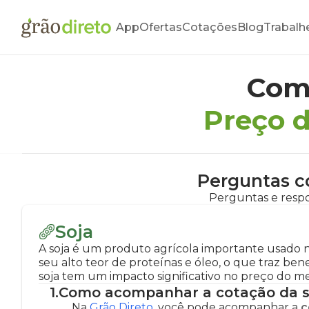
App
Ofertas
Cotações
Blog
Trabalh
Com
Preço d
Perguntas c
Perguntas e respo
Soja
A soja é um produto agrícola importante usado na 
seu alto teor de proteínas e óleo, o que traz b
soja tem um impacto significativo no preço do m
1
.
Como acompanhar a cotação da s
Na
Grão Direto
, você pode acompanhar a
c