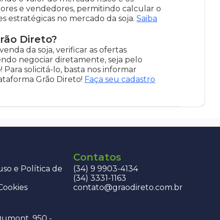
res e vendedores, permitindo calcular o
es estratégicas no mercado da soja.
Saiba
rão Direto?
enda da soja, verificar as ofertas
dendo negociar diretamente, seja pelo
Para solicitá-lo, basta nos informar
lataforma Grão Direto!
Faça seu cadastro
Contatos
so e Política de
(34) 9 9903-4134
(34) 3331-1163
 Cookies
contato@graodireto.com.br
Dumont, 950 -