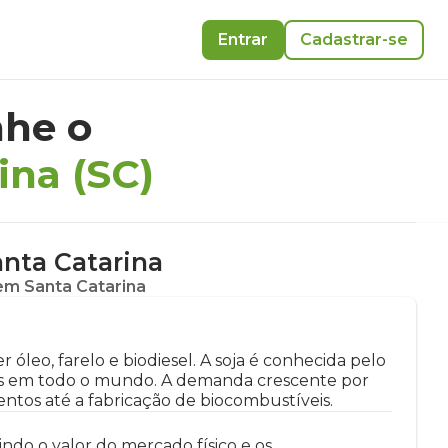
Entrar
Cadastrar-se
he o
ina (SC)
nta Catarina
em Santa Catarina
óleo, farelo e biodiesel. A soja é conhecida pelo
ades em todo o mundo. A demanda crescente por
ntos até a fabricação de biocombustíveis.
ndo o valor do mercado físico e os