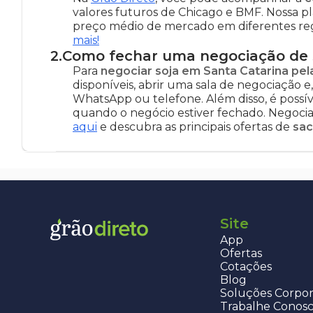
valores futuros de Chicago e BMF. Nossa 
preço médio de mercado em diferentes regiõ
mais!
2
.
Como fechar uma negociação de s
Para
negociar soja em Santa Catarina pel
disponíveis, abrir uma sala de negociação e
WhatsApp ou telefone. Além disso, é possível
quando o negócio estiver fechado. Negociar
aqui
e descubra as principais ofertas de
sac
Site
App
Ofertas
Cotações
Blog
Soluções Corpor
Trabalhe Conos