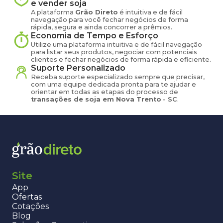
e vender
soja
A plataforma
Grão Direto
é intuitiva e de fácil
navegação para você fechar negócios de forma
rápida, segura e ainda concorrer a prêmios.
Economia de Tempo e Esforço
Utilize uma plataforma intuitiva e de fácil navegação
para listar seus produtos, negociar com potenciais
clientes e fechar negócios de forma rápida e eficiente.
Suporte Personalizado
Receba suporte especializado sempre que precisar,
com uma equipe dedicada pronta para te ajudar e
orientar em todas as etapas do processo de
transações de
soja
em
Nova Trento
-
SC
.
Site
App
Ofertas
Cotações
Blog