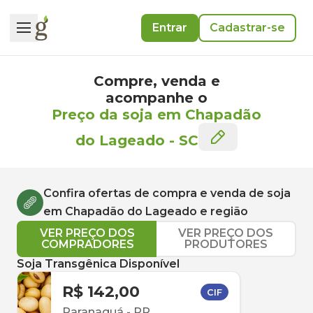
Entrar
Cadastrar-se
Compre, venda e
acompanhe o
Preço da soja em Chapadão
do Lageado
-
SC
Confira ofertas de compra e venda de
soja
em
Chapadão do Lageado
e região
VER PREÇO DOS
VER PREÇO DOS
COMPRADORES
PRODUTORES
Soja Transgênica Disponível
R$ 142,00
CIF
Paranaguá
-
PR