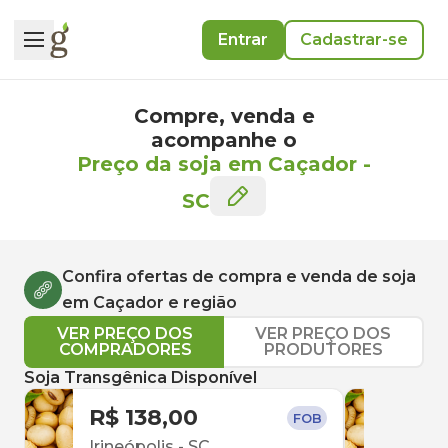
Entrar
Cadastrar-se
Compre, venda e
acompanhe o
Preço da soja em Caçador
-
SC
Confira ofertas de compra e venda de
soja
em
Caçador
e região
VER PREÇO DOS
VER PREÇO DOS
COMPRADORES
PRODUTORES
Soja Transgênica Disponível
R$ 138,00
R$ 
FOB
Irineópolis
-
SC
Par