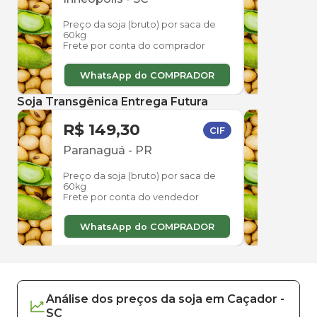
Preço da soja (bruto) por saca de
Preço
60kg
60kg
Frete por conta do comprador
Frete
WhatsApp do COMPRADOR
W
Soja Transgênica Entrega Futura
R$ 149,30
R$ 
CIF
Paranaguá
-
PR
Pinh
Preço da soja (bruto) por saca de
Preço
60kg
60kg
Frete por conta do vendedor
Frete
WhatsApp do COMPRADOR
W
Análise dos
preços
da soja
em
Caçador
-
SC