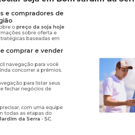
s e compradores de
gião
obre o
preço
da soja
hoje
ormações sobre oferta e
stratégicas baseadas em
de comprar e vender
fácil navegação para você
ainda concorrer a prêmios.
navegação para listar seus
 e fechar negócios de
precisar, com uma equipe
em todas as etapas do
ardim da Serra
-
SC
.