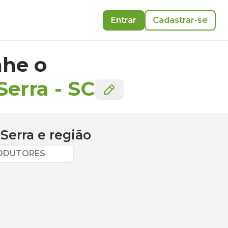
Entrar
Cadastrar-se
he o
Serra
-
SC
Serra
e região
RODUTORES