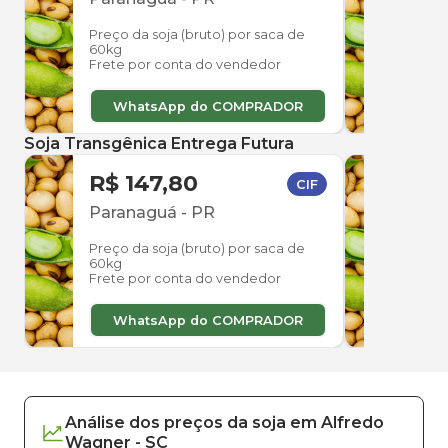
Preço da soja (bruto) por saca de
Preço
60kg
60kg
Frete por conta do vendedor
Frete
WhatsApp do COMPRADOR
W
Soja Transgênica Entrega Futura
R$ 147,80
R$ 
CIF
Paranaguá
-
PR
Par
Preço da soja (bruto) por saca de
Preço
60kg
60kg
Frete por conta do vendedor
Frete
WhatsApp do COMPRADOR
W
Análise dos
preços
da soja
em
Alfredo
Wagner
-
SC