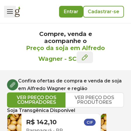
Entrar
Cadastrar-se
Compre, venda e
acompanhe o
Preço da soja em Alfredo
Wagner
-
SC
Confira ofertas de compra e venda de
soja
em
Alfredo Wagner
e região
VER PREÇO DOS
VER PREÇO DOS
COMPRADORES
PRODUTORES
Soja Transgênica Disponível
R$ 142,10
R$ 
CIF
Paranaguá
-
PR
Par