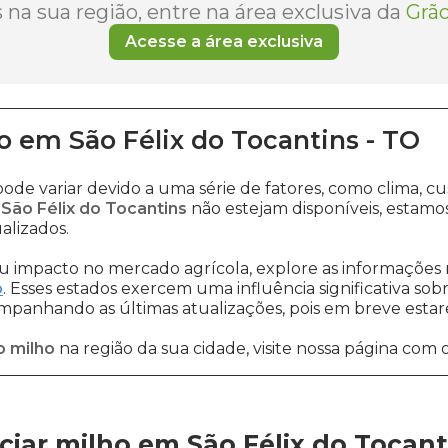
na sua região, entre na área exclusiva da
Grão
Acesse a área exclusiva
o
em
São Félix do Tocantins
-
TO
ode variar devido a uma série de fatores, como clima,
 São Félix do Tocantins
não estejam disponíveis, estam
alizados.
 impacto no mercado agrícola, explore as informações 
o
. Esses estados exercem uma influência significativa sob
ompanhando as últimas atualizações, pois em breve estare
o milho
na região da sua cidade, visite nossa página com 
iar milho em São Félix do Tocant