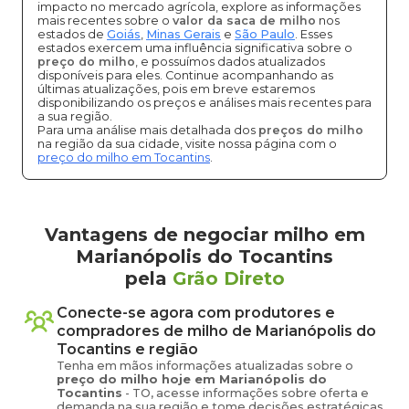
impacto no mercado agrícola, explore as informações
mais recentes sobre o
valor da saca de milho
nos
estados de
Goiás
,
Minas Gerais
e
São Paulo
. Esses
estados exercem uma influência significativa sobre o
preço do milho
, e possuímos dados atualizados
disponíveis para eles. Continue acompanhando as
últimas atualizações, pois em breve estaremos
disponibilizando os preços e análises mais recentes para
a sua região.
Para uma análise mais detalhada dos
preços do milho
na região da sua cidade, visite nossa página com o
preço do milho em Tocantins
.
Vantagens de negociar milho em
Marianópolis do Tocantins
pela
Grão Direto
Conecte-se agora com produtores e
compradores de
milho
de
Marianópolis do
Tocantins
e região
Tenha em mãos informações atualizadas sobre o
preço
do milho
hoje em
Marianópolis do
Tocantins
-
TO
, acesse informações sobre oferta e
demanda na sua região e tome decisões estratégicas