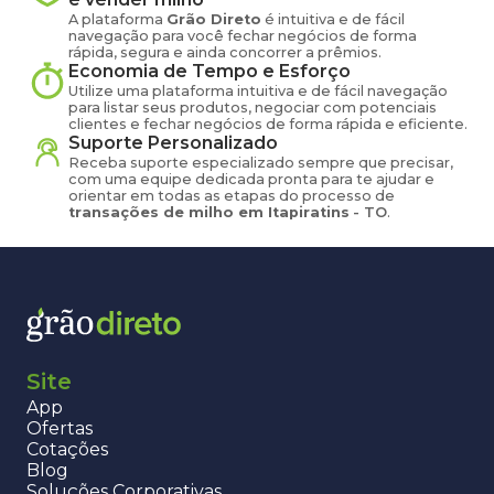
A plataforma
Grão Direto
é intuitiva e de fácil
navegação para você fechar negócios de forma
rápida, segura e ainda concorrer a prêmios.
Economia de Tempo e Esforço
Utilize uma plataforma intuitiva e de fácil navegação
para listar seus produtos, negociar com potenciais
clientes e fechar negócios de forma rápida e eficiente.
Suporte Personalizado
Receba suporte especializado sempre que precisar,
com uma equipe dedicada pronta para te ajudar e
orientar em todas as etapas do processo de
transações de
milho
em
Itapiratins
-
TO
.
Site
App
Ofertas
Cotações
Blog
Soluções Corporativas