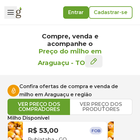
Entrar
Cadastrar-se
Compre, venda e
acompanhe o
Preço do milho em
Araguaçu
-
TO
Confira ofertas de compra e venda de
milho
em
Araguaçu
e região
VER PREÇO DOS
VER PREÇO DOS
COMPRADORES
PRODUTORES
Milho Disponível
R$ 53,00
R$ 
FOB
Rubiataba
-
GO
Jara