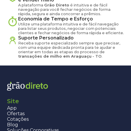
A plataforma
Grão Direto
é intuitiva e de fácil
navegação para você fechar negócios de forma
rápida, segura e ainda concorrer a prêmios.
Economia de Tempo e Esforço
Utilize uma plataforma intuitiva e de fácil navegação
para listar seus produtos, negociar com potenciais
clientes e fechar negócios de forma rápida e eficiente.
Suporte Personalizado
Receba suporte especializado sempre que precisar,
com uma equipe dedicada pronta para te ajudar e
orientar em todas as etapas do processo de
transações de
milho
em
Araguaçu
-
TO
.
Site
App
Ofertas
Cotações
Blog
Soluções Corporativas