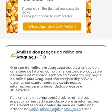
Preço do milho (bruto) por saca de
Preço
60kg
60kg
Frete por conta do comprador
Frete
WhatsApp do COMPRADOR
W
Análise dos
preços
do milho
em
Araguaçu
-
TO
O
preço do milho em Araguaçu
pode variar devido a
uma série de fatores, como clima, custos de produção e
demanda de mercado. Embora no momento os
preços
do milho para Araguaçu
não estejam disponíveis,
estamos constantemente revisando nossas
informações para fornecer dados precisos e
atualizados.
Para uma maior compreensão sobre milho e seu
impacto no mercado agrícola, explore as informações
mais recentes sobre o
valor da saca de milho
nos
estados de
Goiás
,
Minas Gerais
e
São Paulo
. Esses