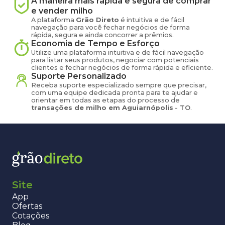
A maneira mais rápida e segura de comprar
e vender
milho
A plataforma
Grão Direto
é intuitiva e de fácil
navegação para você fechar negócios de forma
rápida, segura e ainda concorrer a prêmios.
Economia de Tempo e Esforço
Utilize uma plataforma intuitiva e de fácil navegação
para listar seus produtos, negociar com potenciais
clientes e fechar negócios de forma rápida e eficiente.
Suporte Personalizado
Receba suporte especializado sempre que precisar,
com uma equipe dedicada pronta para te ajudar e
orientar em todas as etapas do processo de
transações de
milho
em
Aguiarnópolis
-
TO
.
Site
App
Ofertas
Cotações