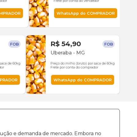
rador
Frete por conta do vendedor
OMPRADOR
WhatsApp do COMPRADOR
R$ 54,90
FOB
FOB
Uberaba
-
MG
 saca de 60kg
Preço do milho (bruto) por saca de 60kg
dor
Frete por conta do comprador
MPRADOR
WhatsApp do COMPRADOR
produção e demanda de mercado. Embora no