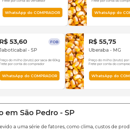
Frete por conta do vendedor
Frete por conta do comp
WhatsApp do COMPRADOR
WhatsApp do C
R$ 53,60
R$ 55,75
FOB
Jaboticabal
-
SP
Uberaba
-
MG
Preço do milho (bruto) por saca de 60kg
Preço do milho (bruto) por
Frete por conta do comprador
Frete por conta do compra
WhatsApp do COMPRADOR
WhatsApp do CO
o
em
São Pedro
-
SP
devido a uma série de fatores, como clima, custos de 