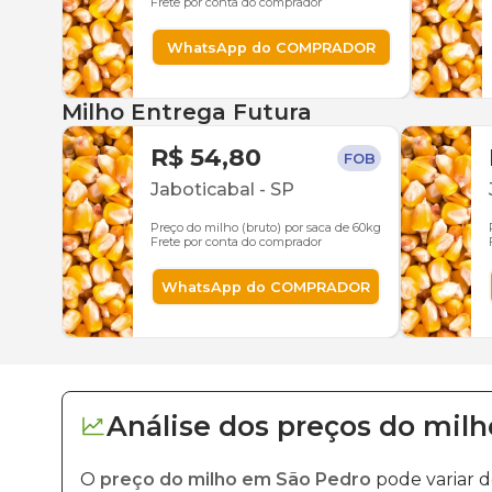
Frete por conta do comprador
WhatsApp do COMPRADOR
Milho Entrega Futura
R$ 54,80
FOB
Jaboticabal
-
SP
Preço do milho (bruto) por saca de 60kg
Frete por conta do comprador
WhatsApp do COMPRADOR
Análise dos
preços
do milh
O
preço do milho em São Pedro
pode variar 