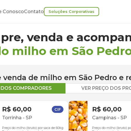
e Conosco
Contato
Soluções Corporativas
pre, venda e acompan
do milho em São Pedr
 e venda de
milho
em
São Pedro
e r
O DOS COMPRADORES
VER PREÇO DOS P
R$ 60,00
R$ 60,00
CIF
Torrinha
-
SP
Campinas
-
SP
Preço do milho (bruto) por saca de 60kg
Preço do milho (bruto) p