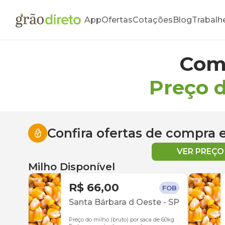
App
Ofertas
Cotações
Blog
Trabalh
Com
Preço 
Confira ofertas de compra
VER PREÇ
Milho Disponível
R$ 66,00
FOB
Santa Bárbara d Oeste
-
SP
Preço do milho (bruto) por saca de 60kg