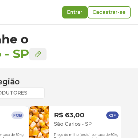
Entrar
Cadastrar-se
he o
o
-
SP
egião
RODUTORES
R$ 63,00
FOB
CIF
São Carlos
-
SP
or saca de 60kg
Preço do milho (bruto) por saca de 60kg