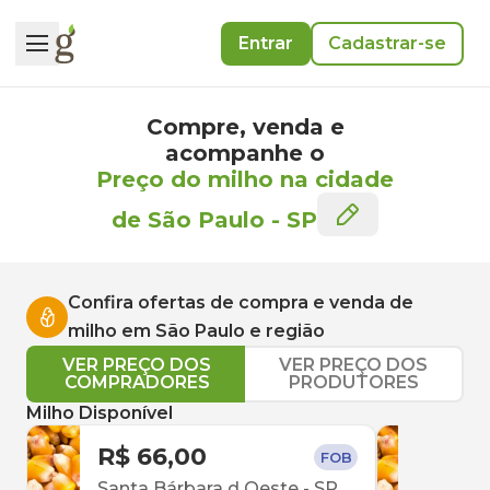
Entrar
Cadastrar-se
Compre, venda e
acompanhe o
Preço do milho na cidade
de São Paulo
-
SP
Confira ofertas de compra e venda de
milho
em
São Paulo
e região
VER PREÇO DOS
VER PREÇO DOS
COMPRADORES
PRODUTORES
Milho Disponível
R$ 66,00
R$ 
FOB
Santa Bárbara d Oeste
-
SP
Cam