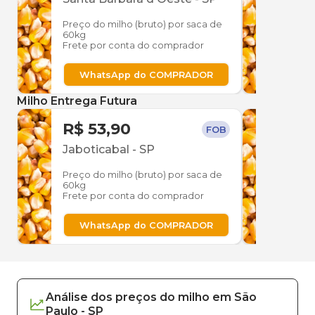
Preço do milho (bruto) por saca de
Preço
60kg
60kg
Frete por conta do comprador
Frete
WhatsApp do COMPRADOR
W
Milho Entrega Futura
R$ 53,90
R$ 
FOB
Jaboticabal
-
SP
Jabo
Preço do milho (bruto) por saca de
Preço
60kg
60kg
Frete por conta do comprador
Frete
WhatsApp do COMPRADOR
W
Análise dos
preços
do milho
em
São
Paulo
-
SP