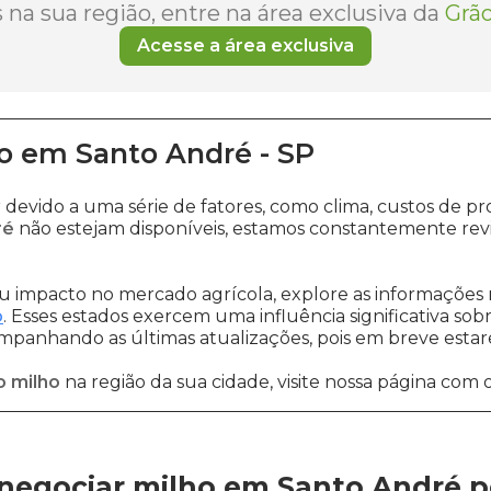
na sua região, entre na área exclusiva da
Grão
Acesse a área exclusiva
o
em
Santo André
-
SP
r devido a uma série de fatores, como clima, custos d
ré
não estejam disponíveis, estamos constantemente rev
 impacto no mercado agrícola, explore as informações 
o
. Esses estados exercem uma influência significativa sob
ompanhando as últimas atualizações, pois em breve estare
o milho
na região da sua cidade, visite nossa página com 
negociar milho em Santo André
p