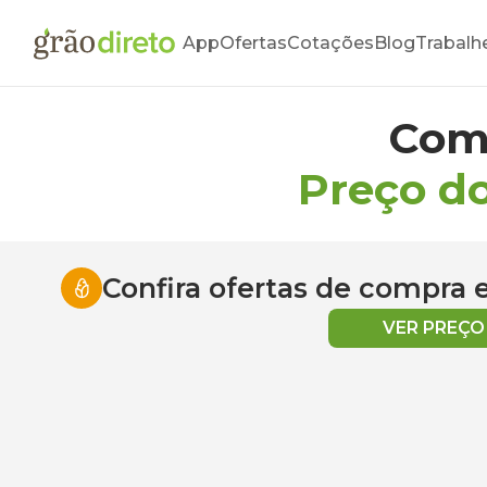
App
Ofertas
Cotações
Blog
Trabalh
Com
Preço d
Confira ofertas de compra
VER PREÇ