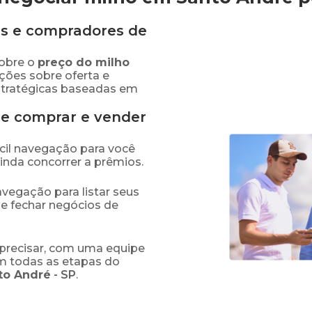
s e compradores de
obre o
preço
do milho
ções sobre oferta e
stratégicas baseadas em
de comprar e vender
fácil navegação para você
ainda concorrer a prêmios.
navegação para listar seus
 e fechar negócios de
precisar, com uma equipe
em todas as etapas do
to André
-
SP
.