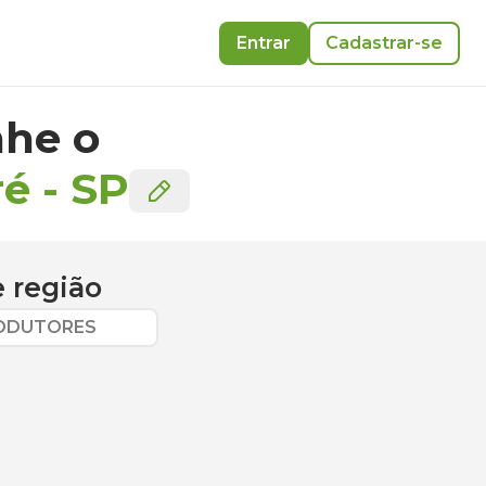
Entrar
Cadastrar-se
he o
ré
-
SP
 região
RODUTORES