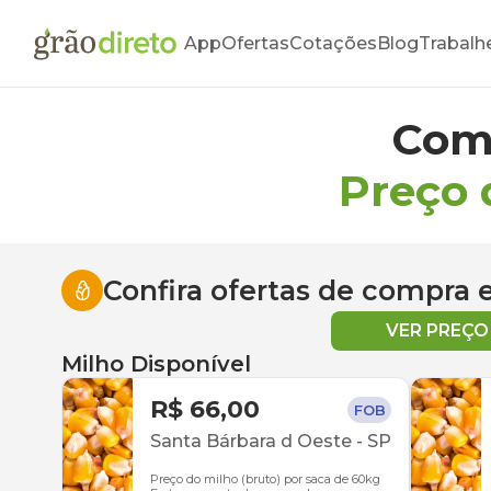
App
Ofertas
Cotações
Blog
Trabalh
Com
Preço 
Confira ofertas de compra
VER PREÇ
Milho Disponível
R$ 66,00
FOB
Santa Bárbara d Oeste
-
SP
Preço do milho (bruto) por saca de 60kg