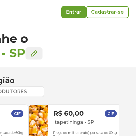
Entrar
Cadastrar-se
he o
-
SP
gião
RODUTORES
R$ 60,00
CIF
CIF
Itapetininga
-
SP
or saca de 60kg
Preço do milho (bruto) por saca de 60kg