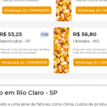
Frete por conta do comprador
Frete por conta do vende
WhatsApp do COMPRADOR
WhatsApp do C
R$ 53,25
R$ 56,80
FOB
Jaboticabal
-
SP
Uberaba
-
MG
Preço do milho (bruto) por saca de 60kg
Preço do milho (bruto) por
Frete por conta do comprador
Frete por conta do compra
WhatsApp do COMPRADOR
WhatsApp do CO
o
em
Rio Claro
-
SP
vido a uma série de fatores, como clima, custos de pr