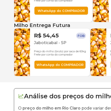
Frete por conta do comprador
WhatsApp do COMPRADOR
Milho Entrega Futura
R$ 54,45
FOB
Jaboticabal
-
SP
Preço do milho (bruto) por saca de 60kg
Frete por conta do comprador
WhatsApp do COMPRADOR
Análise dos
preços
do milh
O
preço do milho em Rio Claro
pode variar de