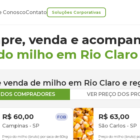
e Conosco
Contato
Soluções Corporativas
pre, venda e acompan
do milho em Rio Claro
 e venda de
milho
em
Rio Claro
e re
O DOS COMPRADORES
VER PREÇO DOS P
R$ 60,00
R$ 63,00
FOB
Campinas
-
SP
São Carlos
-
SP
Preço do milho (bruto) por saca de 60kg
Preço do milho (bruto) p