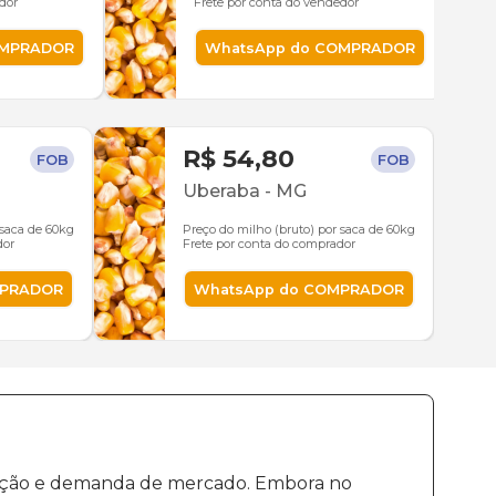
dor
Frete por conta do vendedor
OMPRADOR
WhatsApp do COMPRADOR
R$ 54,80
FOB
FOB
Uberaba
-
MG
 saca de 60kg
Preço do milho (bruto) por saca de 60kg
dor
Frete por conta do comprador
MPRADOR
WhatsApp do COMPRADOR
odução e demanda de mercado. Embora no