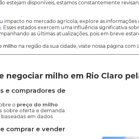
o estejam disponíveis, estamos constantemente revisan
 impacto no mercado agrícola, explore as informações 
o
. Esses estados exercem uma influência significativa sob
ompanhando as últimas atualizações, pois em breve estare
o milho
na região da sua cidade, visite nossa página com 
 negociar milho em Rio Claro
pe
s e compradores de
obre o
preço
do milho
es sobre oferta e demanda
as baseadas em dados
de comprar e vender