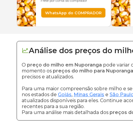
Frete por conta do comprador
WhatsApp do COMPRADOR
Análise dos
preços
do milh
O
preço do milho em Nuporanga
pode variar 
momento os
preços do milho para Nuporang
precisos e atualizados.
Para uma maior compreensão sobre milho e seu
nos estados de
Goiás
,
Minas Gerais
e
São Paul
atualizados disponíveis para eles. Continue ac
recentes para a sua região.
Para uma análise mais detalhada dos
preços d