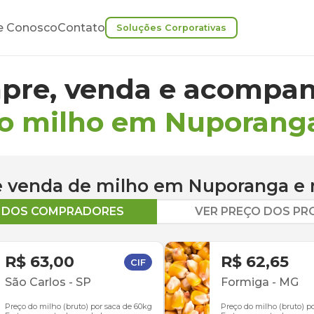
e Conosco
Contato
Soluções Corporativas
pre, venda e acompan
do milho em Nuporang
 e venda de
milho
em
Nuporanga
e 
O DOS COMPRADORES
VER PREÇO DOS P
R$ 63,00
R$ 62,65
CIF
São Carlos
-
SP
Formiga
-
MG
Preço do milho (bruto) por saca de 60kg
Preço do milho (bruto) p