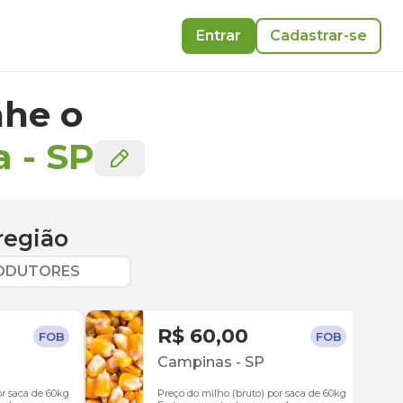
Entrar
Cadastrar-se
he o
a
-
SP
região
RODUTORES
R$ 60,00
FOB
FOB
Campinas
-
SP
or saca de 60kg
Preço do milho (bruto) por saca de 60kg