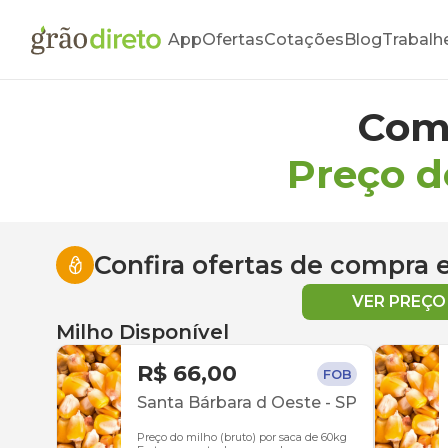
App
Ofertas
Cotações
Blog
Trabalh
Com
Preço 
Confira ofertas de compra
VER PREÇ
Milho Disponível
R$ 66,00
FOB
Santa Bárbara d Oeste
-
SP
Preço do milho (bruto) por saca de 60kg