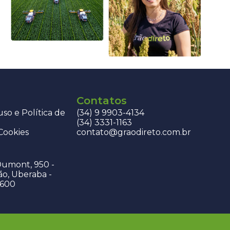
Contatos
so e Política de
(34) 9 9903-4134
(34) 3331-1163
 Cookies
contato@graodireto.com.br
Dumont, 950 -
ão, Uberaba -
-600