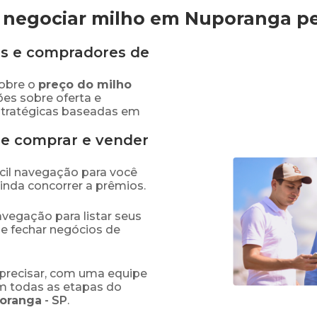
 negociar milho em Nuporanga
p
s e compradores de
obre o
preço
do milho
ões sobre oferta e
stratégicas baseadas em
de comprar e vender
fácil navegação para você
ainda concorrer a prêmios.
navegação para listar seus
 e fechar negócios de
precisar, com uma equipe
em todas as etapas do
oranga
-
SP
.