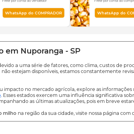
Frete por conta do vendedor
Frete por conta do comp
WhatsApp do COMPRADOR
WhatsApp do C
o
em
Nuporanga
-
SP
devido a uma série de fatores, como clima, custos de 
a
não estejam disponíveis, estamos constantemente revis
 impacto no mercado agrícola, explore as informações 
o
. Esses estados exercem uma influência significativa sob
ompanhando as últimas atualizações, pois em breve estare
o milho
na região da sua cidade, visite nossa página com 