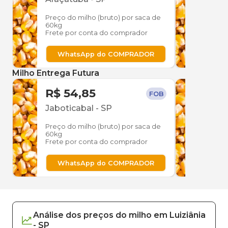
Preço do milho (bruto) por saca de
Preço
60kg
60kg
Frete por conta do comprador
Frete
WhatsApp do COMPRADOR
W
Milho Entrega Futura
R$ 54,85
R$ 
FOB
Jaboticabal
-
SP
Jabo
Preço do milho (bruto) por saca de
Preço
60kg
60kg
Frete por conta do comprador
Frete
WhatsApp do COMPRADOR
W
Análise dos
preços
do milho
em
Luiziânia
-
SP