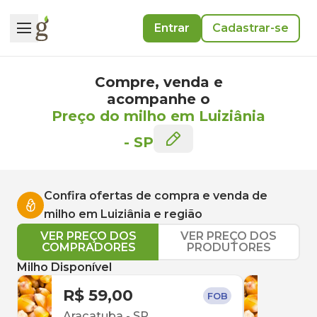
Entrar
Cadastrar-se
Compre, venda e
acompanhe o
Preço do milho em Luiziânia
-
SP
Confira ofertas de compra e venda de
milho
em
Luiziânia
e região
VER PREÇO DOS
VER PREÇO DOS
COMPRADORES
PRODUTORES
Milho Disponível
R$ 59,00
R$ 
FOB
Araçatuba
-
SP
São 