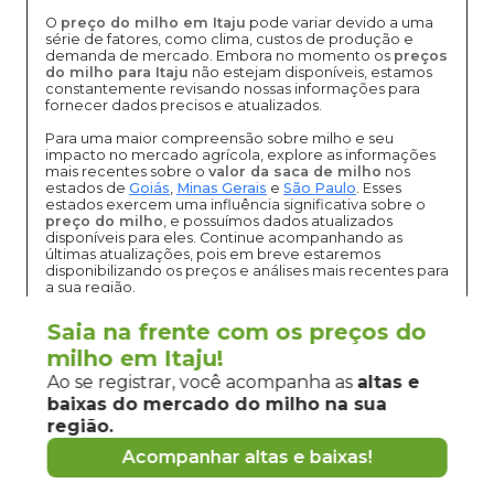
O
preço do milho em Itaju
pode variar devido a uma
série de fatores, como clima, custos de produção e
demanda de mercado. Embora no momento os
preços
do milho para Itaju
não estejam disponíveis, estamos
constantemente revisando nossas informações para
fornecer dados precisos e atualizados.
Para uma maior compreensão sobre milho e seu
impacto no mercado agrícola, explore as informações
mais recentes sobre o
valor da saca de milho
nos
estados de
Goiás
,
Minas Gerais
e
São Paulo
. Esses
estados exercem uma influência significativa sobre o
preço do milho
, e possuímos dados atualizados
disponíveis para eles. Continue acompanhando as
últimas atualizações, pois em breve estaremos
disponibilizando os preços e análises mais recentes para
a sua região.
Para uma análise mais detalhada dos
preços do milho
na região da sua cidade, visite nossa página com o
Saia na frente com os preços do
preço do milho em São Paulo
.
milho em Itaju!
Ao se registrar, você acompanha as
altas e
baixas do mercado
do milho
na sua
região.
Vantagens de negociar milho em
Itaju
Acompanhar altas e baixas!
pela
Grão Direto