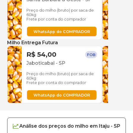
Preço do milho (bruto) por saca de
Preço
60kg
60kg
Frete por conta do comprador
Frete
WhatsApp do COMPRADOR
W
Milho Entrega Futura
R$ 54,00
R$ 
FOB
Jaboticabal
-
SP
Jabo
Preço do milho (bruto) por saca de
Preço
60kg
60kg
Frete por conta do comprador
Frete
WhatsApp do COMPRADOR
W
Análise dos
preços
do milho
em
Itaju
-
SP