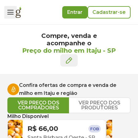
Entrar
Cadastrar-se
Compre, venda e
acompanhe o
Preço do milho em Itaju
-
SP
Confira ofertas de compra e venda de
milho
em
Itaju
e região
VER PREÇO DOS
VER PREÇO DOS
COMPRADORES
PRODUTORES
Milho Disponível
R$ 66,00
R$ 
FOB
Santa Bárbara d Oeste
-
SP
São 