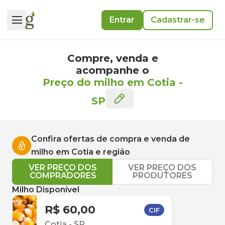
Entrar
Cadastrar-se
Compre, venda e
acompanhe o
Preço do milho em Cotia
-
SP
Confira ofertas de compra e venda de
milho
em
Cotia
e região
VER PREÇO DOS
VER PREÇO DOS
COMPRADORES
PRODUTORES
Milho Disponível
R$ 60,00
CIF
Cotia
-
SP