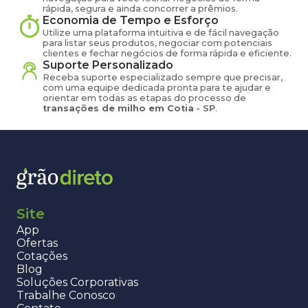
rápida, segura e ainda concorrer a prêmios.
Economia de Tempo e Esforço
Utilize uma plataforma intuitiva e de fácil navegação
para listar seus produtos, negociar com potenciais
clientes e fechar negócios de forma rápida e eficiente.
Suporte Personalizado
Receba suporte especializado sempre que precisar,
com uma equipe dedicada pronta para te ajudar e
orientar em todas as etapas do processo de
transações de
milho
em
Cotia
-
SP
.
Site
App
Ofertas
Cotações
Blog
Soluções Corporativas
Trabalhe Conosco