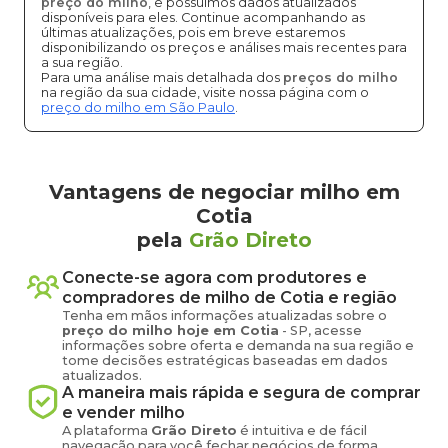
preço do milho
, e possuímos dados atualizados
disponíveis para eles. Continue acompanhando as
últimas atualizações, pois em breve estaremos
disponibilizando os preços e análises mais recentes para
a sua região.
Para uma análise mais detalhada dos
preços do milho
na região da sua cidade, visite nossa página com o
preço do milho em São Paulo
.
Vantagens de negociar milho em
Cotia
pela
Grão Direto
Conecte-se agora com produtores e
compradores de
milho
de
Cotia
e região
Tenha em mãos informações atualizadas sobre o
preço
do milho
hoje em
Cotia
-
SP
, acesse
informações sobre oferta e demanda na sua região e
tome decisões estratégicas baseadas em dados
atualizados.
A maneira mais rápida e segura de comprar
e vender
milho
A plataforma
Grão Direto
é intuitiva e de fácil
navegação para você fechar negócios de forma