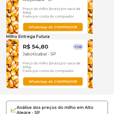
Preço do milho (bruto) por saca de
Preço
60kg
60kg
Frete por conta do comprador
Frete
WhatsApp do COMPRADOR
W
Milho Entrega Futura
R$ 54,80
R$ 
FOB
Jaboticabal
-
SP
Jabo
Preço do milho (bruto) por saca de
Preço
60kg
60kg
Frete por conta do comprador
Frete
WhatsApp do COMPRADOR
W
Análise dos
preços
do milho
em
Alto
Alegre
-
SP