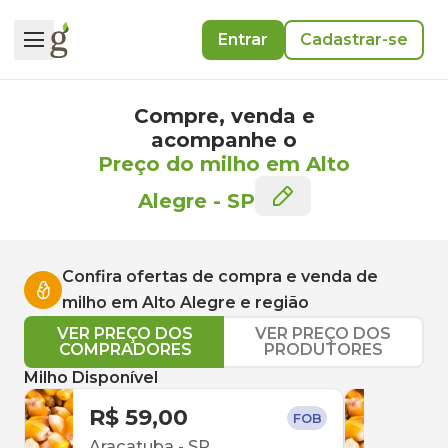
Entrar
Cadastrar-se
Compre, venda e
acompanhe o
Preço do milho em Alto
Alegre
-
SP
Confira ofertas de compra e venda de
milho
em
Alto Alegre
e região
VER PREÇO DOS
VER PREÇO DOS
COMPRADORES
PRODUTORES
Milho Disponível
R$ 59,00
R$ 
FOB
Araçatuba
-
SP
São 