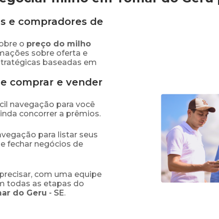
s e compradores de
obre o
preço
do milho
rmações sobre oferta e
stratégicas baseadas em
de comprar e vender
fácil navegação para você
ainda concorrer a prêmios.
navegação para listar seus
 e fechar negócios de
precisar, com uma equipe
em todas as etapas do
ar do Geru
-
SE
.