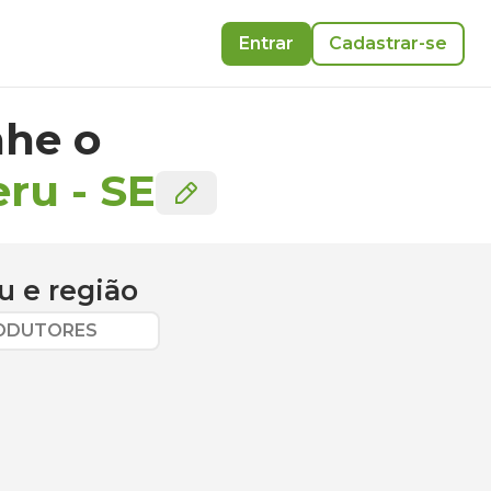
Entrar
Cadastrar-se
he o
eru
-
SE
u
e região
RODUTORES