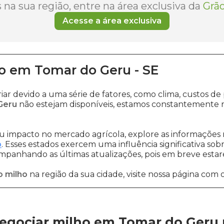
na sua região, entre na área exclusiva da
Grão
Acesse a área exclusiva
o
em
Tomar do Geru
-
SE
iar devido a uma série de fatores, como clima, custos
Geru
não estejam disponíveis, estamos constantemente r
 impacto no mercado agrícola, explore as informações 
o
. Esses estados exercem uma influência significativa sob
ompanhando as últimas atualizações, pois em breve estare
o milho
na região da sua cidade, visite nossa página com 
egociar milho em Tomar do Geru