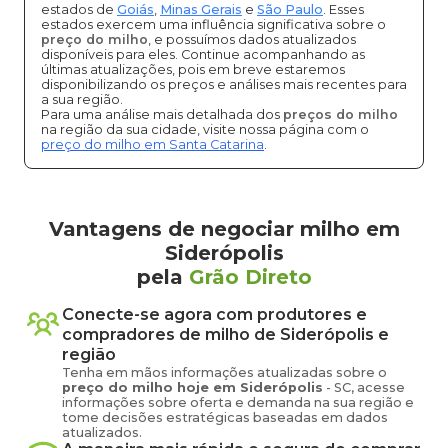
estados de
Goiás
,
Minas Gerais
e
São Paulo
. Esses
estados exercem uma influência significativa sobre o
preço do milho
, e possuímos dados atualizados
disponíveis para eles. Continue acompanhando as
últimas atualizações, pois em breve estaremos
disponibilizando os preços e análises mais recentes para
a sua região.
Para uma análise mais detalhada dos
preços do milho
na região da sua cidade, visite nossa página com o
preço do milho em Santa Catarina
.
Vantagens de negociar milho em
Siderópolis
pela
Grão Direto
Conecte-se agora com produtores e
compradores de
milho
de
Siderópolis
e
região
Tenha em mãos informações atualizadas sobre o
preço
do milho
hoje em
Siderópolis
-
SC
, acesse
informações sobre oferta e demanda na sua região e
tome decisões estratégicas baseadas em dados
atualizados.