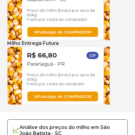
Preço do milho (bruto) por saca de
Preço
60kg
60kg
Frete por conta do comprador
Frete
WhatsApp do COMPRADOR
W
Milho Entrega Futura
R$ 66,80
R$ 
CIF
Paranaguá
-
PR
Par
Preço do milho (bruto) por saca de
Preço
60kg
60kg
Frete por conta do vendedor
Frete
WhatsApp do COMPRADOR
W
Análise dos
preços
do milho
em
São
João Batista
-
SC