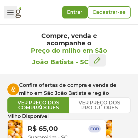
Entrar
Cadastrar-se
Compre, venda e
acompanhe o
Preço do milho em São
João Batista
-
SC
Confira ofertas de compra e venda de
milho
em
São João Batista
e região
VER PREÇO DOS
VER PREÇO DOS
COMPRADORES
PRODUTORES
Milho Disponível
R$ 65,00
R$ 
FOB
Guaramirim
-
SC
Pont