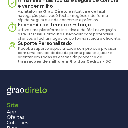
A maneira mais rápida e segura de comprar
e vender
milho
A plataforma
Grão Direto
é intuitiva e de fácil
navegação para você fechar negócios de forma
rápida, segura e ainda concorrer a prêmios.
Economia de Tempo e Esforço
Utilize uma plataforma intuitiva e de fácil navegação
para listar seus produtos, negociar com potenciais
clientes e fechar negócios de forma rápida e eficiente.
Suporte Personalizado
Receba suporte especializado sempre que precisar,
com uma equipe dedicada pronta para te ajudar e
orientar em todas as etapas do processo de
transações de
milho
em
Rio dos Cedros
-
SC
.
Site
App
Ofertas
Cotações