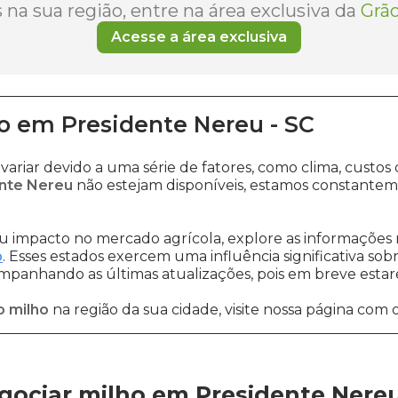
na sua região, entre na área exclusiva da
Grão
Acesse a área exclusiva
o
em
Presidente Nereu
-
SC
variar devido a uma série de fatores, como clima, cus
ente Nereu
não estejam disponíveis, estamos constantem
 impacto no mercado agrícola, explore as informações 
o
. Esses estados exercem uma influência significativa sob
ompanhando as últimas atualizações, pois em breve estare
o milho
na região da sua cidade, visite nossa página com 
gociar milho em Presidente Nere