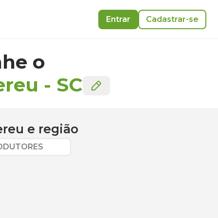
Entrar
Cadastrar-se
he o
ereu
-
SC
ereu
e região
RODUTORES