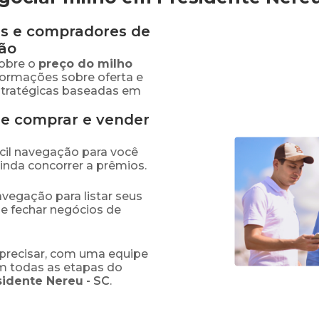
s e compradores de
ão
obre o
preço
do milho
nformações sobre oferta e
stratégicas baseadas em
de comprar e vender
fácil navegação para você
ainda concorrer a prêmios.
navegação para listar seus
 e fechar negócios de
precisar, com uma equipe
em todas as etapas do
sidente Nereu
-
SC
.