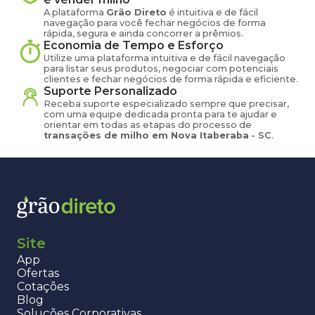
A plataforma
Grão Direto
é intuitiva e de fácil
navegação para você fechar negócios de forma
rápida, segura e ainda concorrer a prêmios.
Economia de Tempo e Esforço
Utilize uma plataforma intuitiva e de fácil navegação
para listar seus produtos, negociar com potenciais
clientes e fechar negócios de forma rápida e eficiente.
Suporte Personalizado
Receba suporte especializado sempre que precisar,
com uma equipe dedicada pronta para te ajudar e
orientar em todas as etapas do processo de
transações de
milho
em
Nova Itaberaba
-
SC
.
Site
App
Ofertas
Cotações
Blog
Soluções Corporativas