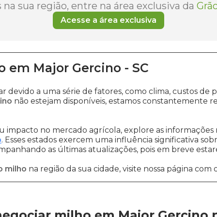
na sua região, entre na área exclusiva da
Grão
Acesse a área exclusiva
o
em
Major Gercino
-
SC
ar devido a uma série de fatores, como clima, custos 
ino
não estejam disponíveis, estamos constantemente re
 impacto no mercado agrícola, explore as informações 
o
. Esses estados exercem uma influência significativa sob
ompanhando as últimas atualizações, pois em breve estare
o milho
na região da sua cidade, visite nossa página com 
egociar milho em Major Gercino