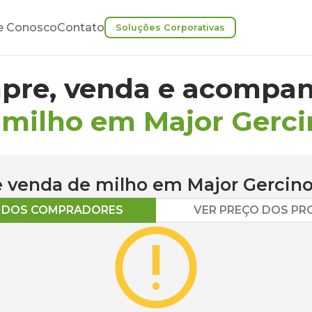
e Conosco
Contato
Soluções Corporativas
pre, venda e acompan
 milho em Major Gerci
 e venda de
milho
em
Major Gercin
O DOS COMPRADORES
VER PREÇO DOS P