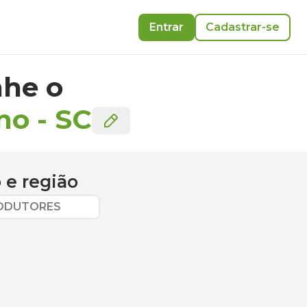
Entrar
Cadastrar-se
he o
no
-
SC
o
e região
RODUTORES