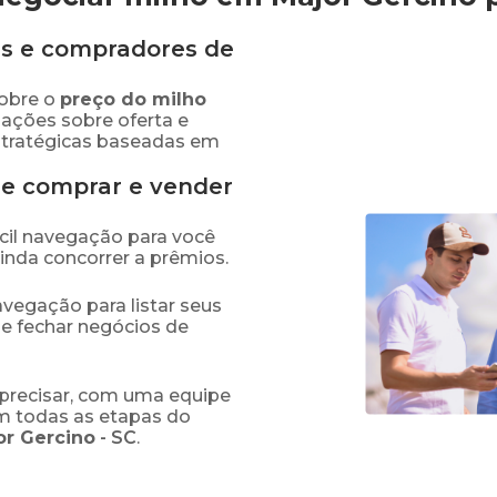
s e compradores de
obre o
preço
do milho
mações sobre oferta e
stratégicas baseadas em
de comprar e vender
fácil navegação para você
ainda concorrer a prêmios.
navegação para listar seus
 e fechar negócios de
precisar, com uma equipe
em todas as etapas do
or Gercino
-
SC
.