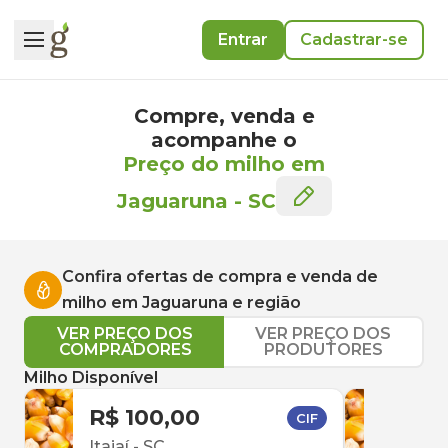
Entrar
Cadastrar-se
Compre, venda e
acompanhe o
Preço do milho em
Jaguaruna
-
SC
Confira ofertas de compra e venda de
milho
em
Jaguaruna
e região
VER PREÇO DOS
VER PREÇO DOS
COMPRADORES
PRODUTORES
Milho Disponível
R$ 100,00
R$ 
CIF
Itajaí
-
SC
Herv