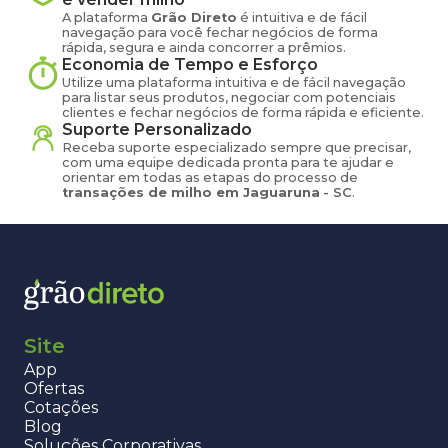
A plataforma
Grão Direto
é intuitiva e de fácil
navegação para você fechar negócios de forma
rápida, segura e ainda concorrer a prêmios.
Economia de Tempo e Esforço
Utilize uma plataforma intuitiva e de fácil navegação
para listar seus produtos, negociar com potenciais
clientes e fechar negócios de forma rápida e eficiente.
Suporte Personalizado
Receba suporte especializado sempre que precisar,
com uma equipe dedicada pronta para te ajudar e
orientar em todas as etapas do processo de
transações de
milho
em
Jaguaruna
-
SC
.
Site
App
Ofertas
Cotações
Blog
Soluções Corporativas