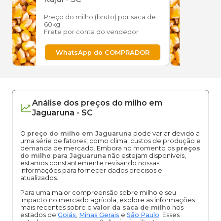
Preço do milho (bruto) por saca de
Preço
60kg
60kg
Frete por conta do vendedor
Frete
WhatsApp do COMPRADOR
W
Análise dos
preços
do milho
em
Jaguaruna
-
SC
O
preço do milho em Jaguaruna
pode variar devido a
uma série de fatores, como clima, custos de produção e
demanda de mercado. Embora no momento os
preços
do milho para Jaguaruna
não estejam disponíveis,
estamos constantemente revisando nossas
informações para fornecer dados precisos e
atualizados.
Para uma maior compreensão sobre milho e seu
impacto no mercado agrícola, explore as informações
mais recentes sobre o
valor da saca de milho
nos
estados de
Goiás
,
Minas Gerais
e
São Paulo
. Esses