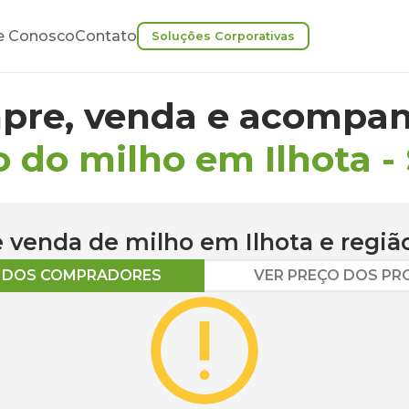
e Conosco
Contato
Soluções Corporativas
pre, venda e acompan
o do milho em Ilhota
-
 e venda de
milho
em
Ilhota
e regiã
O DOS COMPRADORES
VER PREÇO DOS P