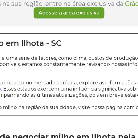
na sua região, entre na área exclusiva da
Grão
Acesse a área exclusiva
o
em
Ilhota
-
SC
o a uma série de fatores, como clima, custos de prod
poníveis, estamos constantemente revisando nossas info
 impacto no mercado agrícola, explore as informações 
o
. Esses estados exercem uma influência significativa sob
ompanhando as últimas atualizações, pois em breve estare
o milho
na região da sua cidade, visite nossa página com 
de negociar milho em Ilhota
pela