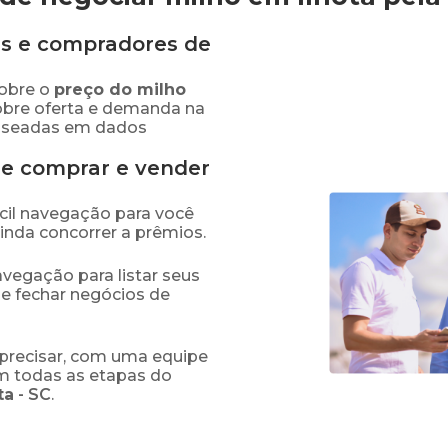
s e compradores de
obre o
preço
do milho
obre oferta e demanda na
baseadas em dados
de comprar e vender
fácil navegação para você
ainda concorrer a prêmios.
navegação para listar seus
 e fechar negócios de
precisar, com uma equipe
em todas as etapas do
ta
-
SC
.