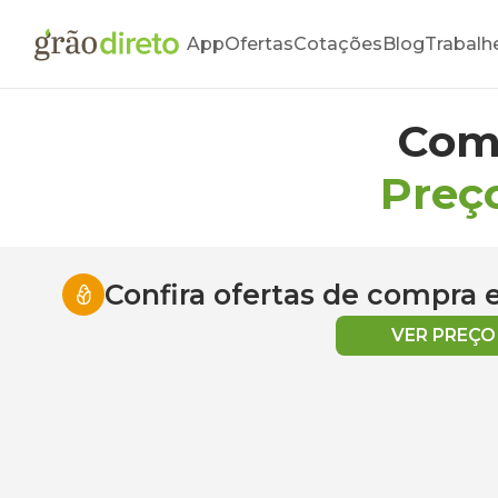
App
Ofertas
Cotações
Blog
Trabalh
Com
Preç
Confira ofertas de compra
VER PREÇ