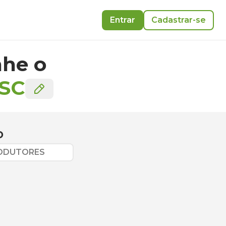
Entrar
Cadastrar-se
he o
SC
o
RODUTORES