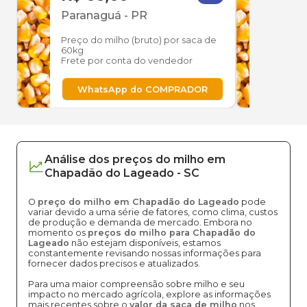
Paranaguá
-
PR
Par
Preço do milho (bruto) por saca de
Preço
60kg
60kg
Frete por conta do vendedor
Frete
WhatsApp do COMPRADOR
W
Análise dos
preços
do milho
em
Chapadão do Lageado
-
SC
O
preço do milho em Chapadão do Lageado
pode
variar devido a uma série de fatores, como clima, custos
de produção e demanda de mercado. Embora no
momento os
preços do milho para Chapadão do
Lageado
não estejam disponíveis, estamos
constantemente revisando nossas informações para
fornecer dados precisos e atualizados.
Para uma maior compreensão sobre milho e seu
impacto no mercado agrícola, explore as informações
mais recentes sobre o
valor da saca de milho
nos