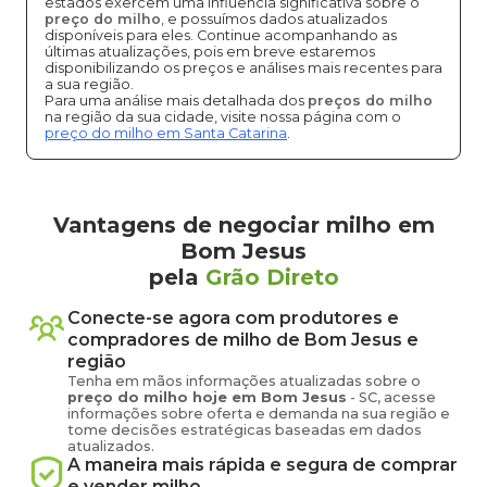
estados exercem uma influência significativa sobre o
preço do milho
, e possuímos dados atualizados
disponíveis para eles. Continue acompanhando as
últimas atualizações, pois em breve estaremos
disponibilizando os preços e análises mais recentes para
a sua região.
Para uma análise mais detalhada dos
preços do milho
na região da sua cidade, visite nossa página com o
preço do milho em Santa Catarina
.
Vantagens de negociar milho em
Bom Jesus
pela
Grão Direto
Conecte-se agora com produtores e
compradores de
milho
de
Bom Jesus
e
região
Tenha em mãos informações atualizadas sobre o
preço
do milho
hoje em
Bom Jesus
-
SC
, acesse
informações sobre oferta e demanda na sua região e
tome decisões estratégicas baseadas em dados
atualizados.
A maneira mais rápida e segura de comprar
e vender
milho