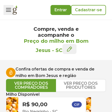
Entrar
Cadastrar-se
Compre, venda e
acompanhe o
Preço do milho em Bom
Jesus
-
SC
Confira ofertas de compra e venda de
milho
em
Bom Jesus
e região
VER PREÇO DOS
VER PREÇO DOS
COMPRADORES
PRODUTORES
Milho Disponível
R$ 90,00
R$ 
CIF
Rio Negrinho
-
SC
Herv