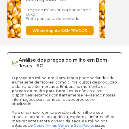
Preço do milho (bruto) por saca de
Preço
60kg
60kg
Frete por conta do vendedor
Frete
WhatsApp do COMPRADOR
W
Análise dos
preços
do milho
em
Bom
Jesus
-
SC
O
preço do milho em Bom Jesus
pode variar devido
a uma série de fatores, como clima, custos de produção
e demanda de mercado. Embora no momento os
preços do milho para Bom Jesus
não estejam
disponíveis, estamos constantemente revisando nossas
informações para fornecer dados precisos e
atualizados.
Para uma maior compreensão sobre milho e seu
impacto no mercado agrícola, explore as informações
mais recentes sobre o
valor da saca de milho
nos
estados de
Goiás
,
Minas Gerais
e
São Paulo
. Esses