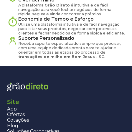
A plataforma
Grão Direto
é intuitiva e de fácil
navegação para você fechar negócios de forma
rápida, segura e ainda concorrer a prêmios.
Economia de Tempo e Esforço
Utilize uma plataforma intuitiva e de fácil navegação
para listar seus produtos, negociar com potenciais
clientes e fechar negócios de forma rápida e eficiente.
Suporte Personalizado
Receba suporte especializado sempre que precisar,
com uma equipe dedicada pronta para te ajudar e
orientar em todas as etapas do processo de
transações de
milho
em
Bom Jesus
-
SC
.
Site
App
Ofertas
Cotações
Blog
Soluções Corporativas