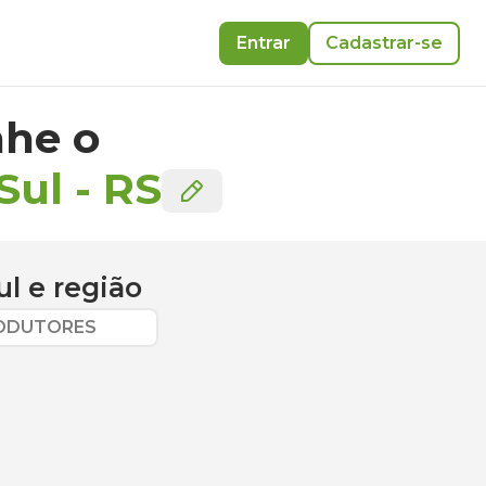
Entrar
Cadastrar-se
he o
Sul
-
RS
ul
e região
RODUTORES