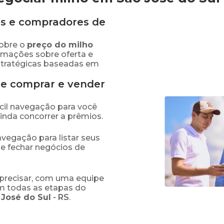
s e compradores de
obre o
preço
do milho
ormações sobre oferta e
stratégicas baseadas em
de comprar e vender
fácil navegação para você
ainda concorrer a prêmios.
navegação para listar seus
 e fechar negócios de
precisar, com uma equipe
em todas as etapas do
 José do Sul
-
RS
.