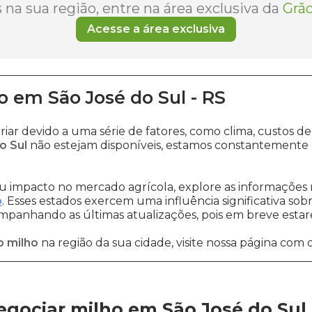
na sua região, entre na área exclusiva da
Grão
Acesse a área exclusiva
o
em
São José do Sul
-
RS
riar devido a uma série de fatores, como clima, custo
o Sul
não estejam disponíveis, estamos constantemente 
 impacto no mercado agrícola, explore as informações 
o
. Esses estados exercem uma influência significativa sob
ompanhando as últimas atualizações, pois em breve estare
o milho
na região da sua cidade, visite nossa página com 
gociar milho em São José do Sul