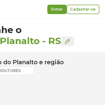
Entrar
Cadastrar-se
he o
Planalto
-
RS
 do Planalto
e região
RODUTORES