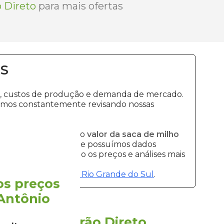
 Direto
para mais ofertas
S
ma, custos de produção e demanda de mercado.
tamos constantemente revisando nossas
mais recentes sobre o
valor da saca de milho
re o
preço do milho
, e possuímos dados
mos disponibilizando os preços e análises mais
o
preço do milho em Rio Grande do Sul
.
os preços
Antônio
nalto
pela
Grão Direto