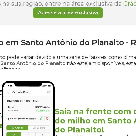
na sua região, entre na área exclusiva da
Grão
Acesse a área exclusiva
o
em
Santo Antônio do Planalto
-
R
lto
pode variar devido a uma série de fatores, como cli
 Santo Antônio do Planalto
não estejam disponíveis, es
alizados.
 impacto no mercado agrícola, explore as informações 
o
. Esses estados exercem uma influência significativa sob
ompanhando as últimas atualizações, pois em breve estare
o milho
na região da sua cidade, visite nossa página com 
Saia na frente com 
do milho em Santo 
do Planalto!
r milho em Santo Antônio do Pla