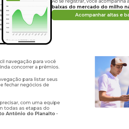
Ao se registrar, você acompanha 
baixas do mercado
do milho
na
s e compradores de
Acompanhar altas e ba
lto
e região
obre o
preço
do milho
 acesse informações sobre
isões estratégicas
de comprar e vender
fácil navegação para você
ainda concorrer a prêmios.
navegação para listar seus
 e fechar negócios de
precisar, com uma equipe
em todas as etapas do
to Antônio do Planalto
-