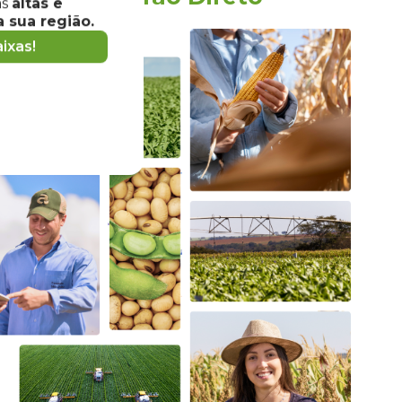
as
altas e
 sua região.
ixas!