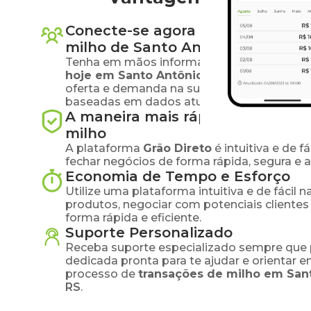
Conecte-se agora com produtore
milho
de
Santo Antônio do Plana
Tenha em mãos informações atualizadas s
hoje em
Santo Antônio do Planalto
-
RS
,
oferta e demanda na sua região e tome dec
baseadas em dados atualizados.
A maneira mais rápida e segura 
milho
A plataforma
Grão Direto
é intuitiva e de 
fechar negócios de forma rápida, segura e 
Economia de Tempo e Esforço
Utilize uma plataforma intuitiva e de fácil 
produtos, negociar com potenciais clientes
forma rápida e eficiente.
Suporte Personalizado
Receba suporte especializado sempre que 
dedicada pronta para te ajudar e orientar 
processo de
transações de
milho
em
San
RS
.