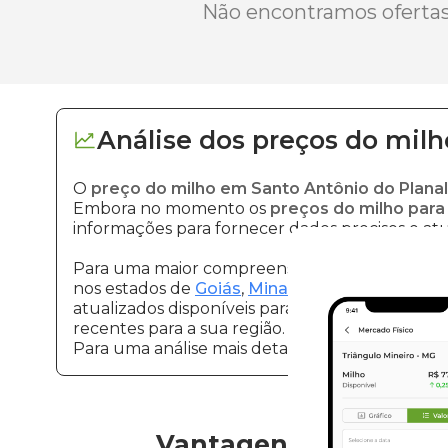
Não encontramos ofertas 
Análise dos
preços
do milh
O
preço do milho em Santo Antônio do Plana
Embora no momento os
preços do milho para
informações para fornecer dados precisos e atu
Para uma maior compreensão sobre milho e seu
nos estados de
Goiás
,
Minas Gerais
e
São Paul
atualizados disponíveis para eles. Continue ac
recentes para a sua região.
Para uma análise mais detalhada dos
preços d
Vantagens de negocia