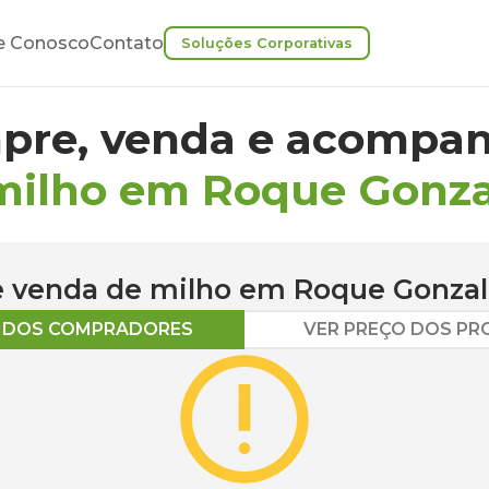
e Conosco
Contato
Soluções Corporativas
pre, venda e acompan
milho em Roque Gonza
 e venda de
milho
em
Roque Gonzal
O DOS COMPRADORES
VER PREÇO DOS P