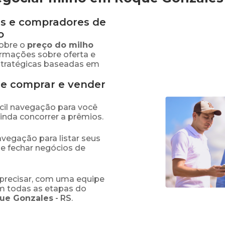
s e compradores de
o
obre o
preço
do milho
ormações sobre oferta e
stratégicas baseadas em
de comprar e vender
fácil navegação para você
ainda concorrer a prêmios.
navegação para listar seus
 e fechar negócios de
precisar, com uma equipe
em todas as etapas do
ue Gonzales
-
RS
.