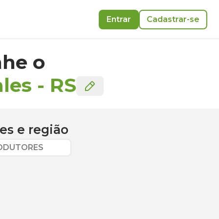
Entrar
Cadastrar-se
he o
les
-
RS
es
e região
RODUTORES