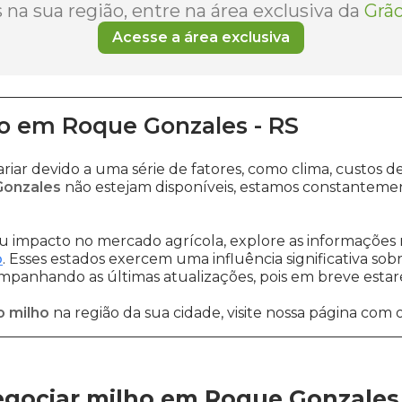
na sua região, entre na área exclusiva da
Grão
Acesse a área exclusiva
o
em
Roque Gonzales
-
RS
riar devido a uma série de fatores, como clima, custo
Gonzales
não estejam disponíveis, estamos constantemen
 impacto no mercado agrícola, explore as informações 
o
. Esses estados exercem uma influência significativa sob
ompanhando as últimas atualizações, pois em breve estare
o milho
na região da sua cidade, visite nossa página com 
gociar milho em Roque Gonzales