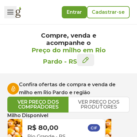
Entrar
Cadastrar-se
Compre, venda e
acompanhe o
Preço do milho em Rio
Pardo
-
RS
Confira ofertas de compra e venda de
milho
em
Rio Pardo
e região
VER PREÇO DOS
VER PREÇO DOS
COMPRADORES
PRODUTORES
Milho Disponível
R$ 80,00
R$ 
CIF
Rio Grande
-
RS
Caxi