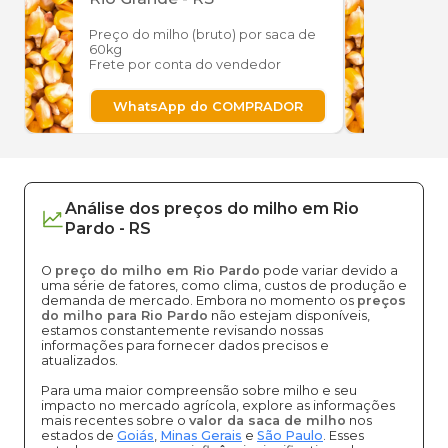
Preço do milho (bruto) por saca de
Preço
60kg
60kg
Frete por conta do vendedor
Frete
WhatsApp do COMPRADOR
W
Análise dos
preços
do milho
em
Rio
Pardo
-
RS
O
preço do milho em Rio Pardo
pode variar devido a
uma série de fatores, como clima, custos de produção e
demanda de mercado. Embora no momento os
preços
do milho para Rio Pardo
não estejam disponíveis,
estamos constantemente revisando nossas
informações para fornecer dados precisos e
atualizados.
Para uma maior compreensão sobre milho e seu
impacto no mercado agrícola, explore as informações
mais recentes sobre o
valor da saca de milho
nos
estados de
Goiás
,
Minas Gerais
e
São Paulo
. Esses