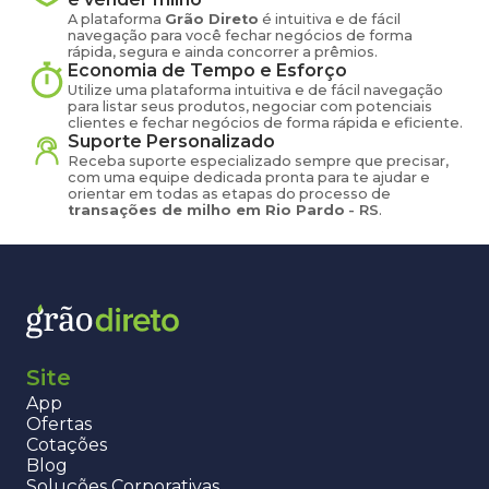
A plataforma
Grão Direto
é intuitiva e de fácil
navegação para você fechar negócios de forma
rápida, segura e ainda concorrer a prêmios.
Economia de Tempo e Esforço
Utilize uma plataforma intuitiva e de fácil navegação
para listar seus produtos, negociar com potenciais
clientes e fechar negócios de forma rápida e eficiente.
Suporte Personalizado
Receba suporte especializado sempre que precisar,
com uma equipe dedicada pronta para te ajudar e
orientar em todas as etapas do processo de
transações de
milho
em
Rio Pardo
-
RS
.
Site
App
Ofertas
Cotações
Blog
Soluções Corporativas