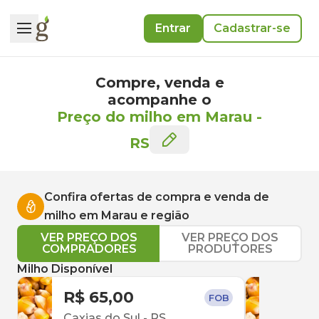
Entrar
Cadastrar-se
Compre, venda e
acompanhe o
Preço do milho em Marau
-
RS
Confira ofertas de compra e venda de
milho
em
Marau
e região
VER PREÇO DOS
VER PREÇO DOS
COMPRADORES
PRODUTORES
Milho Disponível
R$ 65,00
R$ 
FOB
Caxias do Sul
-
RS
Terr