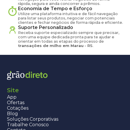
rápida, segura e ainda concorrer a prêmios.
Economia de Tempo e Esforço
Utilize uma plataforma intuitiva e de fácil navegação
para listar seus produtos, negociar com potenciais
clientes e fechar negócios de forma rápida e eficiente.
Suporte Personalizado
Receba suporte especializado sempre que precisar,
com uma equipe dedicada pronta para te ajudar e
orientar em todas as etapas do processo de
transações de
milho
em
Marau
-
RS
.
Site
App
Ofertas
Cotações
Blog
Soluções Corporativas
Trabalhe Conosco