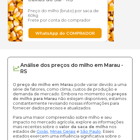
Preço do milho (bruto) por saca de
Preço
60kg
60kg
Frete por conta do comprador
Frete
WhatsApp do COMPRADOR
W
Análise dos
preços
do milho
em
Marau
-
RS
O
preço do milho em Marau
pode variar devido a uma
série de fatores, como clima, custos de produção e
demanda de mercado. Embora no momento os
preços
do milho para Marau
não estejam disponíveis, estamos
constantemente revisando nossas informações para
fornecer dados precisos e atualizados.
Para uma maior compreensão sobre milho e seu
impacto no mercado agrícola, explore as informações
mais recentes sobre o
valor da saca de milho
nos
estados de
Goiás
,
Minas Gerais
e
São Paulo
. Esses
estados exercem uma influência significativa sobre o