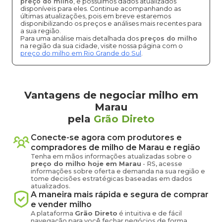
preço do milho
, e possuímos dados atualizados
disponíveis para eles. Continue acompanhando as
últimas atualizações, pois em breve estaremos
disponibilizando os preços e análises mais recentes para
a sua região.
Para uma análise mais detalhada dos
preços do milho
na região da sua cidade, visite nossa página com o
preço do milho em Rio Grande do Sul
.
Vantagens de negociar milho em
Marau
pela
Grão Direto
Conecte-se agora com produtores e
compradores de
milho
de
Marau
e região
Tenha em mãos informações atualizadas sobre o
preço
do milho
hoje em
Marau
-
RS
, acesse
informações sobre oferta e demanda na sua região e
tome decisões estratégicas baseadas em dados
atualizados.
A maneira mais rápida e segura de comprar
e vender
milho
A plataforma
Grão Direto
é intuitiva e de fácil
navegação para você fechar negócios de forma