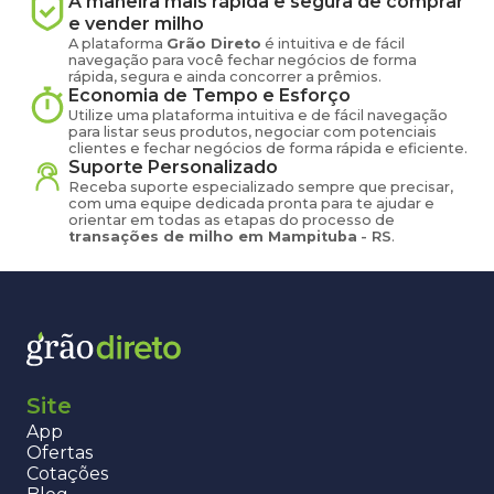
A maneira mais rápida e segura de comprar
e vender
milho
A plataforma
Grão Direto
é intuitiva e de fácil
navegação para você fechar negócios de forma
rápida, segura e ainda concorrer a prêmios.
Economia de Tempo e Esforço
Utilize uma plataforma intuitiva e de fácil navegação
para listar seus produtos, negociar com potenciais
clientes e fechar negócios de forma rápida e eficiente.
Suporte Personalizado
Receba suporte especializado sempre que precisar,
com uma equipe dedicada pronta para te ajudar e
orientar em todas as etapas do processo de
transações de
milho
em
Mampituba
-
RS
.
Site
App
Ofertas
Cotações