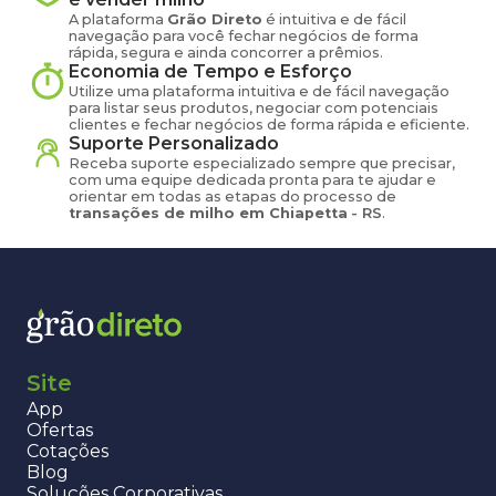
A plataforma
Grão Direto
é intuitiva e de fácil
navegação para você fechar negócios de forma
rápida, segura e ainda concorrer a prêmios.
Economia de Tempo e Esforço
Utilize uma plataforma intuitiva e de fácil navegação
para listar seus produtos, negociar com potenciais
clientes e fechar negócios de forma rápida e eficiente.
Suporte Personalizado
Receba suporte especializado sempre que precisar,
com uma equipe dedicada pronta para te ajudar e
orientar em todas as etapas do processo de
transações de
milho
em
Chiapetta
-
RS
.
Site
App
Ofertas
Cotações
Blog
Soluções Corporativas