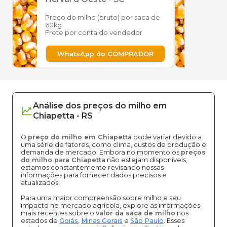
Preço do milho (bruto) por saca de
Preço
60kg
60kg
Frete por conta do vendedor
Frete
WhatsApp do COMPRADOR
W
Análise dos
preços
do milho
em
Chiapetta
-
RS
O
preço do milho em Chiapetta
pode variar devido a
uma série de fatores, como clima, custos de produção e
demanda de mercado. Embora no momento os
preços
do milho para Chiapetta
não estejam disponíveis,
estamos constantemente revisando nossas
informações para fornecer dados precisos e
atualizados.
Para uma maior compreensão sobre milho e seu
impacto no mercado agrícola, explore as informações
mais recentes sobre o
valor da saca de milho
nos
estados de
Goiás
,
Minas Gerais
e
São Paulo
. Esses