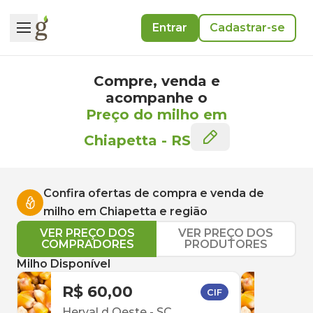
Entrar
Cadastrar-se
Compre, venda e
acompanhe o
Preço do milho em
Chiapetta
-
RS
Confira ofertas de compra e venda de
milho
em
Chiapetta
e região
VER PREÇO DOS
VER PREÇO DOS
COMPRADORES
PRODUTORES
Milho Disponível
R$ 60,00
R$ 
CIF
Herval d Oeste
-
SC
Enc