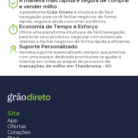
A maneira mais rápida e segura de comprar
e vender
milho
A plataforma
Grão Direto
é intuitiva e de fácil
navegação para você fechar negócios de forma
rápida, segura e ainda concorrer a prêmios.
Economia de Tempo e Esforço
Utilize uma plataforma intuitiva e de fácil navegação
para listar seus produtos, negociar com potenciais
clientes e fechar negócios de forma rápida e eficiente.
Suporte Personalizado
Receba suporte especializado sempre que precisar,
com uma equipe dedicada pronta para te ajudar e
orientar em todas as etapas do processo de
transações de
milho
em
Theobroma
-
RO
.
Site
App
Ofertas
Cotações