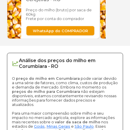
Preço do milho (bruto) por saca de
Preço
60kg
60kg
Frete por conta do comprador
Frete
WhatsApp do COMPRADOR
W
Análise dos
preços
do milho
em
Corumbiara
-
RO
O
preço do milho em Corumbiara
pode variar devido
a uma série de fatores, como clima, custos de produção
e demanda de mercado. Embora no momento os
preços do milho para Corumbiara
não estejam
disponíveis, estamos constantemente revisando nossas
informações para fornecer dados precisos e
atualizados.
Para uma maior compreensão sobre milho e seu
impacto no mercado agrícola, explore as informações
mais recentes sobre o
valor da saca de milho
nos
estados de
Goiás
,
Minas Gerais
e
São Paulo
. Esses