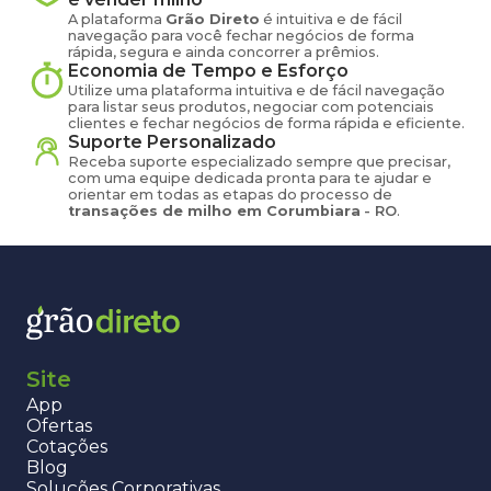
A plataforma
Grão Direto
é intuitiva e de fácil
navegação para você fechar negócios de forma
rápida, segura e ainda concorrer a prêmios.
Economia de Tempo e Esforço
Utilize uma plataforma intuitiva e de fácil navegação
para listar seus produtos, negociar com potenciais
clientes e fechar negócios de forma rápida e eficiente.
Suporte Personalizado
Receba suporte especializado sempre que precisar,
com uma equipe dedicada pronta para te ajudar e
orientar em todas as etapas do processo de
transações de
milho
em
Corumbiara
-
RO
.
Site
App
Ofertas
Cotações
Blog
Soluções Corporativas