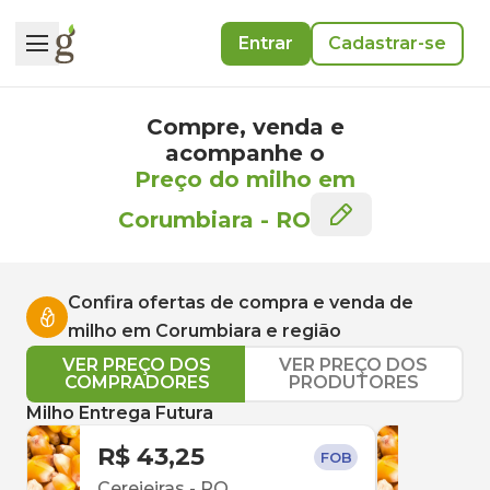
Entrar
Cadastrar-se
Compre, venda e
acompanhe o
Preço do milho em
Corumbiara
-
RO
Confira ofertas de compra e venda de
milho
em
Corumbiara
e região
VER PREÇO DOS
VER PREÇO DOS
COMPRADORES
PRODUTORES
Milho Entrega Futura
R$ 43,25
R$ 
FOB
Cerejeiras
-
RO
Vilh