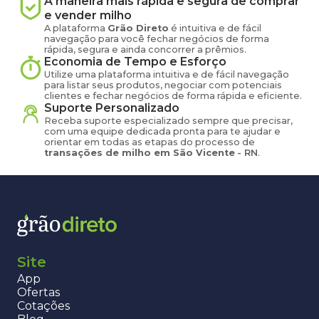
A maneira mais rápida e segura de comprar
e vender
milho
A plataforma
Grão Direto
é intuitiva e de fácil
navegação para você fechar negócios de forma
rápida, segura e ainda concorrer a prêmios.
Economia de Tempo e Esforço
Utilize uma plataforma intuitiva e de fácil navegação
para listar seus produtos, negociar com potenciais
clientes e fechar negócios de forma rápida e eficiente.
Suporte Personalizado
Receba suporte especializado sempre que precisar,
com uma equipe dedicada pronta para te ajudar e
orientar em todas as etapas do processo de
transações de
milho
em
São Vicente
-
RN
.
Site
App
Ofertas
Cotações