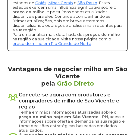
estados de
Goiás
,
Minas Gerais
e
São Paulo
. Esses
estados exercem uma influência significativa sobre o
preço do milho
, e possuímos dados atualizados
disponíveis para eles. Continue acompanhando as
últimas atualizações, pois em breve estaremos
disponibilizando os preços e análises mais recentes para
a sua região.
Para uma análise mais detalhada dos
preços do milho
na região da sua cidade, visite nossa página com o
preço do milho em Rio Grande do Norte
.
Vantagens de negociar milho em São
Vicente
pela
Grão Direto
Conecte-se agora com produtores e
compradores de
milho
de
São Vicente
e
região
Tenha em mãos informações atualizadas sobre o
preço
do milho
hoje em
São Vicente
-
RN
, acesse
informações sobre oferta e demanda na sua região e
tome decisões estratégicas baseadas em dados
atualizados.