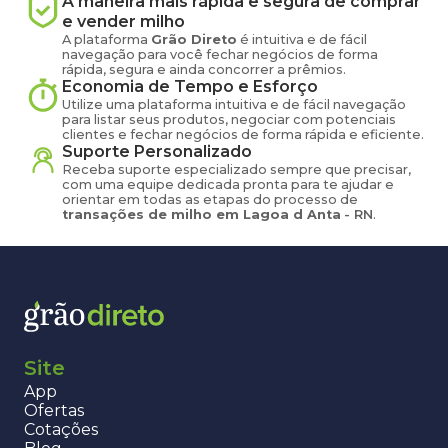
A maneira mais rápida e segura de comprar
e vender
milho
A plataforma
Grão Direto
é intuitiva e de fácil
navegação para você fechar negócios de forma
rápida, segura e ainda concorrer a prêmios.
Economia de Tempo e Esforço
Utilize uma plataforma intuitiva e de fácil navegação
para listar seus produtos, negociar com potenciais
clientes e fechar negócios de forma rápida e eficiente.
Suporte Personalizado
Receba suporte especializado sempre que precisar,
com uma equipe dedicada pronta para te ajudar e
orientar em todas as etapas do processo de
transações de
milho
em
Lagoa d Anta
-
RN
.
Site
App
Ofertas
Cotações