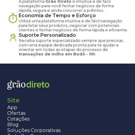
A plataforma
Grão Direto
é intuitiva e de fácil
navegação para você fechar negócios de forma
rápida, segura e ainda concorrer a prêmios.
Economia de Tempo e Esforço
Utilize uma plataforma intuitiva e de fácil navegação
para listar seus produtos, negociar com potenciais
clientes e fechar negócios de forma rápida e eficiente.
Suporte Personalizado
Receba suporte especializado sempre que precisar,
com uma equipe dedicada pronta para te ajudar e
orientar em todas as etapas do processo de
transações de
milho
em
Bodó
-
RN
.
Site
App
Ofertas
Cotações
Blog
Soluções Corporativas