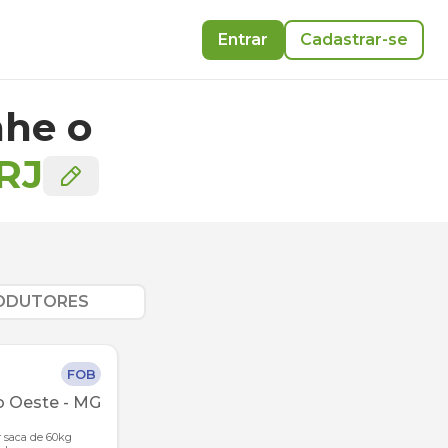
Entrar
Cadastrar-se
he o
RJ
RODUTORES
FOB
o Oeste
-
MG
r saca de 60kg