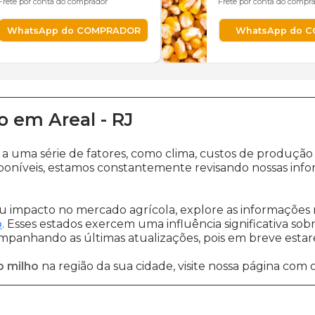
Frete por conta do comprador
Frete por conta do compr
WhatsApp do COMPRADOR
WhatsApp do 
o
em
Areal
-
RJ
o a uma série de fatores, como clima, custos de prod
poníveis, estamos constantemente revisando nossas info
 impacto no mercado agrícola, explore as informações 
o
. Esses estados exercem uma influência significativa sob
ompanhando as últimas atualizações, pois em breve estare
o milho
na região da sua cidade, visite nossa página com 