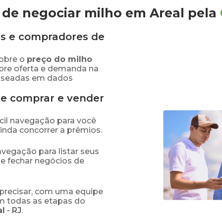
de negociar milho em Areal
pela
s e compradores de
obre o
preço
do milho
bre oferta e demanda na
baseadas em dados
de comprar e vender
fácil navegação para você
ainda concorrer a prêmios.
navegação para listar seus
 e fechar negócios de
precisar, com uma equipe
em todas as etapas do
al
-
RJ
.