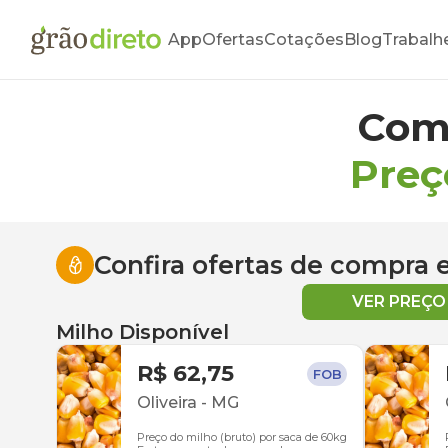
App
Ofertas
Cotações
Blog
Trabalh
Com
Preç
Confira ofertas de compra
VER PREÇ
Milho Disponível
R$ 62,75
FOB
Oliveira
-
MG
Preço do milho (bruto) por saca de 60kg