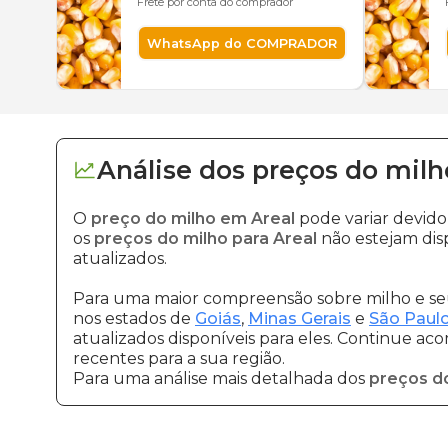
Frete por conta do comprador
WhatsApp do COMPRADOR
Análise dos
preços
do milh
O
preço do milho em Areal
pode variar devid
os
preços do milho para Areal
não estejam dis
atualizados.
Para uma maior compreensão sobre milho e seu
nos estados de
Goiás
,
Minas Gerais
e
São Paul
atualizados disponíveis para eles. Continue ac
recentes para a sua região.
Para uma análise mais detalhada dos
preços d