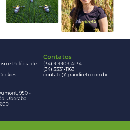
Contatos
so e Política de
(34) 9 9903-4134
(34) 3331-1163
 Cookies
contato@graodireto.com.br
Dumont, 950 -
ão, Uberaba -
-600