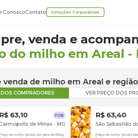
e Conosco
Contato
Soluções Corporativas
pre, venda e acompan
o do milho em Areal
-
 e venda de
milho
em
Areal
e região
O DOS COMPRADORES
VER PREÇO DOS P
R$ 63,10
R$ 63,40
FOB
Carmópolis de Minas
-
MG
São Sebastião d
Preço do milho (bruto) por saca de 60kg
Preço do milho (bruto) po