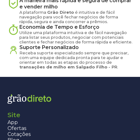
A maneira mais rápida e segura de comprar
e vender
milho
A plataforma
Grão Direto
é intuitiva e de fácil
navegação para você fechar negócios de forma
rápida, segura e ainda concorrer a prêmios.
Economia de Tempo e Esforço
Utilize uma plataforma intuitiva e de fácil navegação
para listar seus produtos, negociar com potenciais
clientes e fechar negócios de forma rápida e eficiente.
Suporte Personalizado
Receba suporte especializado sempre que precisar,
com uma equipe dedicada pronta para te ajudar e
orientar em todas as etapas do processo de
transações de
milho
em
Salgado Filho
-
PR
.
Site
App
Ofertas
Cotações