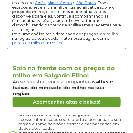
estados de
Goiás
,
Minas Gerais
e
São Paulo
. Esses
estados exercem uma influência significativa sobre o
preço do milho
, e possuímos dados atualizados
disponíveis para eles. Continue acompanhando as
últimas atualizações, pois em breve estaremos
disponibilizando os preços e análises mais recentes para
a sua região.
Para uma análise mais detalhada dos
preços do milho
na região da sua cidade, visite nossa página com o
preço do milho em Paraná
.
Vantagens de negociar milho em
Saia na frente com os preços do
Salgado Filho
milho em Salgado Filho!
pela
Grão Direto
Ao se registrar, você acompanha as
altas e
baixas do mercado
do milho
na sua
Conecte-se agora com produtores e
região.
compradores de
milho
de
Salgado Filho
e
Acompanhar altas e baixas!
região
Tenha em mãos informações atualizadas sobre o
preço
do milho
hoje em
Salgado Filho
-
PR
,
acesse informações sobre oferta e demanda na sua
região e tome decisões estratégicas baseadas em
dados atualizados.