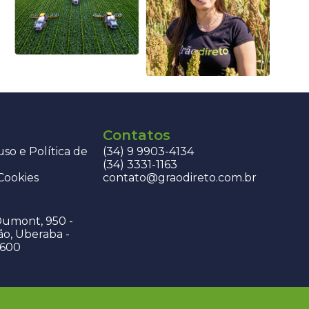
Contatos
so e Política de
(34) 9 9903-4134
(34) 3331-1163
 Cookies
contato@graodireto.com.br
Dumont, 950 -
ão, Uberaba -
-600