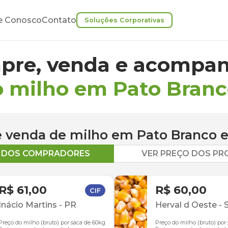
e Conosco
Contato
Soluções Corporativas
pre, venda e acompan
o milho em Pato Bran
 e venda de
milho
em
Pato Branco
e
O DOS COMPRADORES
VER PREÇO DOS P
R$ 61,00
R$ 60,00
CIF
Inácio Martins
-
PR
Herval d Oeste
-
Preço do milho (bruto) por saca de 60kg
Preço do milho (bruto) por