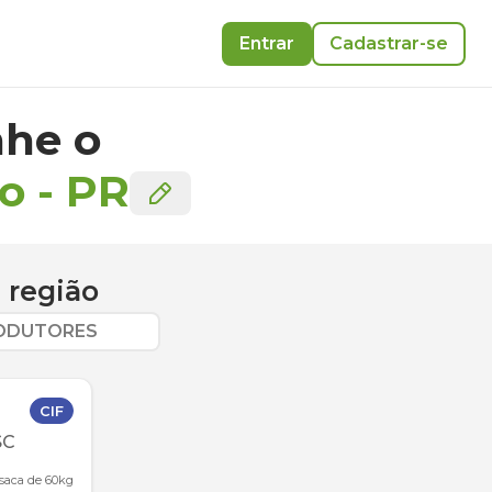
Entrar
Cadastrar-se
he o
co
-
PR
 região
RODUTORES
CIF
SC
 saca de 60kg