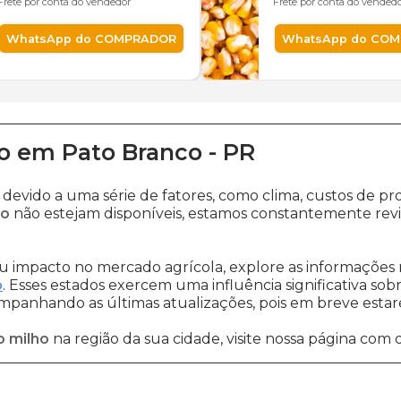
Frete por conta do vendedor
Frete por conta do vended
WhatsApp do COMPRADOR
WhatsApp do CO
o
em
Pato Branco
-
PR
 devido a uma série de fatores, como clima, custos de
co
não estejam disponíveis, estamos constantemente rev
 impacto no mercado agrícola, explore as informações 
o
. Esses estados exercem uma influência significativa sob
ompanhando as últimas atualizações, pois em breve estare
o milho
na região da sua cidade, visite nossa página com 