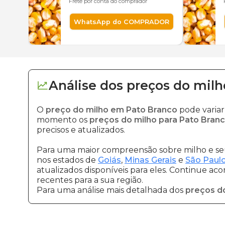
Frete por conta do comprador
WhatsApp do COMPRADOR
Análise dos
preços
do milh
O
preço do milho em Pato Branco
pode variar
momento os
preços do milho para Pato Bran
precisos e atualizados.
Para uma maior compreensão sobre milho e seu
nos estados de
Goiás
,
Minas Gerais
e
São Paul
atualizados disponíveis para eles. Continue ac
recentes para a sua região.
Para uma análise mais detalhada dos
preços d