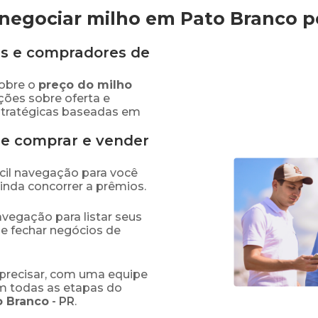
negociar milho em Pato Branco
p
s e compradores de
obre o
preço
do milho
ções sobre oferta e
stratégicas baseadas em
de comprar e vender
fácil navegação para você
ainda concorrer a prêmios.
navegação para listar seus
 e fechar negócios de
precisar, com uma equipe
em todas as etapas do
o Branco
-
PR
.