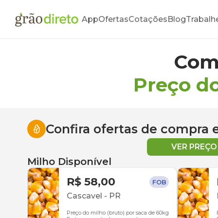
App
Ofertas
Cotações
Blog
Trabalh
Com
Preço d
Confira ofertas de compra
VER PREÇ
Milho Disponível
R$ 58,00
FOB
Cascavel
-
PR
Preço do milho (bruto) por saca de 60kg