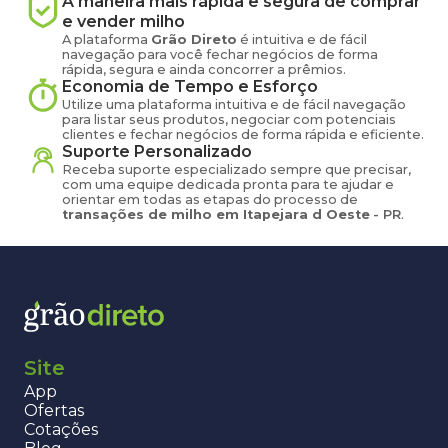
A maneira mais rápida e segura de comprar
e vender
milho
A plataforma
Grão Direto
é intuitiva e de fácil
navegação para você fechar negócios de forma
rápida, segura e ainda concorrer a prêmios.
Economia de Tempo e Esforço
Utilize uma plataforma intuitiva e de fácil navegação
para listar seus produtos, negociar com potenciais
clientes e fechar negócios de forma rápida e eficiente.
Suporte Personalizado
Receba suporte especializado sempre que precisar,
com uma equipe dedicada pronta para te ajudar e
orientar em todas as etapas do processo de
transações de
milho
em
Itapejara d Oeste
-
PR
.
Site
App
Ofertas
Cotações