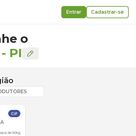
Entrar
Cadastrar-se
he o
-
PI
gião
RODUTORES
CIF
A
 saca de 60kg