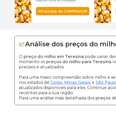
Frete por conta do comprador
WhatsApp do COMPRADOR
Análise dos
preços
do milh
O
preço do milho em Teresina
pode variar de
momento os
preços do milho para Teresina
nã
precisos e atualizados.
Para uma maior compreensão sobre milho e seu
nos estados de
Goiás
,
Minas Gerais
e
São Paul
atualizados disponíveis para eles. Continue ac
recentes para a sua região.
Para uma análise mais detalhada dos
preços d