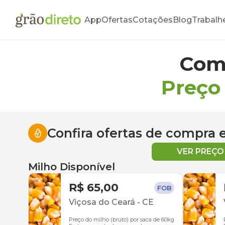
App
Ofertas
Cotações
Blog
Trabalh
Com
Preço
Confira ofertas de compra
VER PREÇ
Milho Disponível
R$ 65,00
FOB
Viçosa do Ceará
-
CE
Preço do milho (bruto) por saca de 60kg