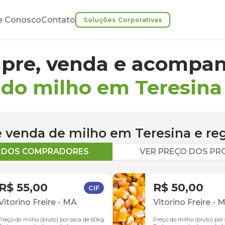
e Conosco
Contato
Soluções Corporativas
pre, venda e acompan
 do milho em Teresina
 e venda de
milho
em
Teresina
e re
O DOS COMPRADORES
VER PREÇO DOS P
R$ 55,00
R$ 50,00
CIF
Vitorino Freire
-
MA
Vitorino Freire
-
M
Preço do milho (bruto) por saca de 60kg
Preço do milho (bruto) por