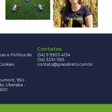
Contatos
so e Política de
(34) 9 9903-4134
(34) 3331-1163
 Cookies
contato@graodireto.com.br
Dumont, 950 -
ão, Uberaba -
-600