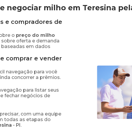
e negociar milho em Teresina
pe
s e compradores de
obre o
preço
do milho
s sobre oferta e demanda
as baseadas em dados
de comprar e vender
fácil navegação para você
ainda concorrer a prêmios.
navegação para listar seus
 e fechar negócios de
precisar, com uma equipe
em todas as etapas do
esina
-
PI
.