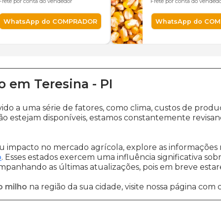
Frete por conta do vendedor
Frete por conta do vended
WhatsApp do COMPRADOR
WhatsApp do CO
o
em
Teresina
-
PI
vido a uma série de fatores, como clima, custos de pr
o estejam disponíveis, estamos constantemente revisan
 impacto no mercado agrícola, explore as informações 
o
. Esses estados exercem uma influência significativa sob
ompanhando as últimas atualizações, pois em breve estare
o milho
na região da sua cidade, visite nossa página com 