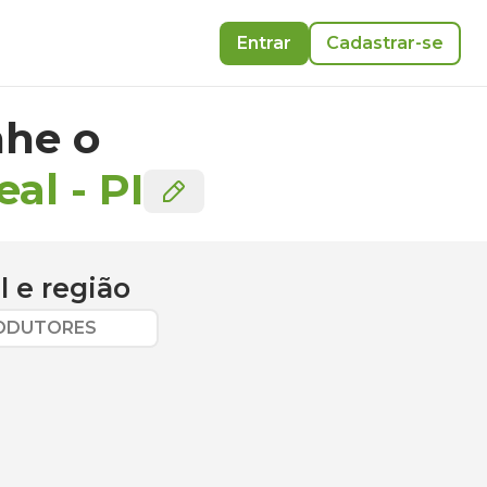
Entrar
Cadastrar-se
he o
eal
-
PI
l
e região
RODUTORES