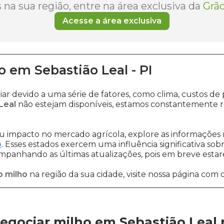
na sua região, entre na área exclusiva da
Grão
Acesse a área exclusiva
o
em
Sebastião Leal
-
PI
iar devido a uma série de fatores, como clima, custos
Leal
não estejam disponíveis, estamos constantemente r
 impacto no mercado agrícola, explore as informações 
o
. Esses estados exercem uma influência significativa sob
ompanhando as últimas atualizações, pois em breve estare
o milho
na região da sua cidade, visite nossa página com 
egociar milho em Sebastião Leal