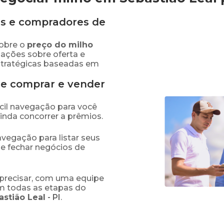
s e compradores de
obre o
preço
do milho
mações sobre oferta e
stratégicas baseadas em
de comprar e vender
fácil navegação para você
ainda concorrer a prêmios.
navegação para listar seus
 e fechar negócios de
precisar, com uma equipe
em todas as etapas do
astião Leal
-
PI
.